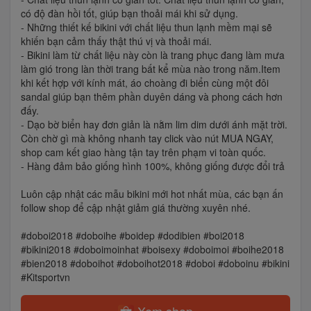
có độ đàn hồi tốt, giúp bạn thoải mái khi sử dụng.
- Những thiết kế bikini với chất liệu thun lạnh mềm mại sẽ
khiến bạn cảm thấy thật thú vị và thoải mái.
- Bikini làm từ chất liệu này còn là trang phục đang làm mưa
làm gió trong làn thời trang bất kể mùa nào trong năm.Item
khi kết hợp với kính mát, áo choàng đi biển cùng một đôi
sandal giúp bạn thêm phần duyên dáng và phong cách hơn
đấy.
- Dạo bờ biển hay đơn giản là nằm lim dim dưới ánh mặt trời.
Còn chờ gì mà không nhanh tay click vào nút MUA NGAY,
shop cam kết giao hàng tận tay trên phạm vi toàn quốc.
- Hàng đảm bảo giống hình 100%, không giống được đổi trả
Luôn cập nhật các mẫu bikini mới hot nhất mùa, các bạn ấn
follow shop để cập nhật giảm giá thường xuyên nhé.
#doboi2018 #doboihe #boidep #dodibien #boi2018
#bikini2018 #doboimoinhat #boisexy #doboimoi #boihe2018
#bien2018 #doboihot #doboihot2018 #doboi #doboinu #bikini
#Kitsportvn