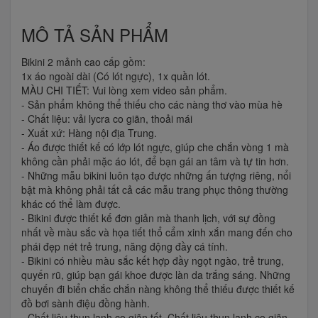
MÔ TẢ SẢN PHẨM
Bikini 2 mảnh cao cấp gồm:
1x áo ngoài dài (Có lót ngực), 1x quần lót.
MÀU CHI TIẾT: Vui lòng xem video sản phẩm.
- Sản phẩm không thể thiếu cho các nàng thơ vào mùa hè
- Chất liệu: vải lycra co giãn, thoải mái
- Xuất xứ: Hàng nội địa Trung.
- Áo được thiết kế có lớp lót ngực, giúp che chắn vòng 1 mà
không cần phải mặc áo lót, để bạn gái an tâm và tự tin hơn.
- Những mẫu bikini luôn tạo được những ấn tượng riêng, nổi
bật mà không phải tất cả các mẫu trang phục thông thường
khác có thể làm được.
- Bikini được thiết kế đơn giản mà thanh lịch, với sự đồng
nhất về màu sắc và họa tiết thổ cẩm xinh xắn mang đến cho
phái đẹp nét trẻ trung, năng động đầy cá tính.
- Bikini có nhiều màu sắc kết hợp đầy ngọt ngào, trẻ trung,
quyến rũ, giúp bạn gái khoe được làn da trắng sáng. Những
chuyến đi biển chắc chắn nàng không thể thiếu được thiết kế
đồ bơi sành điệu đồng hành.
- Chất liệu thun lạnh co giãn tốt. Chất liệu thun lạnh co giãn,