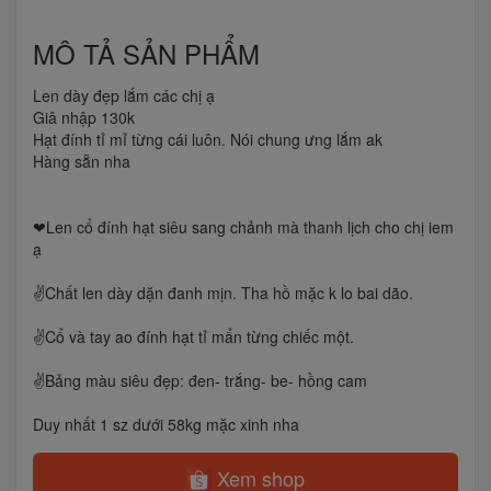
MÔ TẢ SẢN PHẨM
Len dày đẹp lắm các chị ạ
Giâ nhập 130k
Hạt đính tỉ mỉ từng cái luôn. Nói chung ưng lắm ak
Hàng sẵn nha
❤Len cổ đính hạt siêu sang chảnh mà thanh lịch cho chị iem
ạ
✌Chất len dày dặn đanh mịn. Tha hồ mặc k lo bai dão.
✌Cổ và tay ao đính hạt tỉ mẩn từng chiếc một.
✌️Bảng màu siêu đẹp: đen- trắng- be- hồng cam
Duy nhất 1 sz dưới 58kg mặc xinh nha
Xem shop