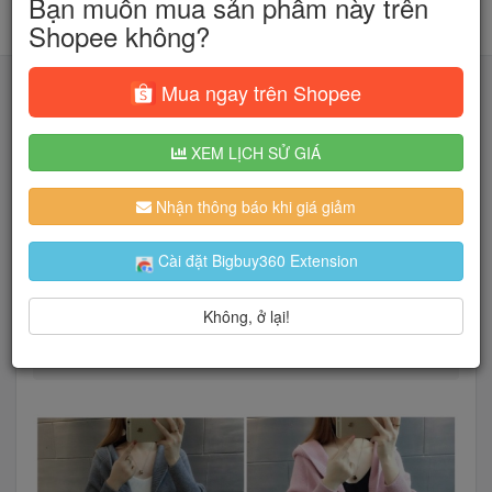
Bạn muốn mua sản phẩm này trên
Shopee không?
Mua ngay trên Shopee
XEM LỊCH SỬ GIÁ
Tìm kiếm
Nhận thông báo khi giá giảm
Người dùng đang quan tâm đến 🔥...
Cài đặt Bigbuy360 Extension
Không, ở lại!
Trang chủ
Thời Trang Nữ
Trang Phục Đông
BÁN SỈ ÁO KHOAC LEN MŨ DÁNG NGẮN CHO NỮ