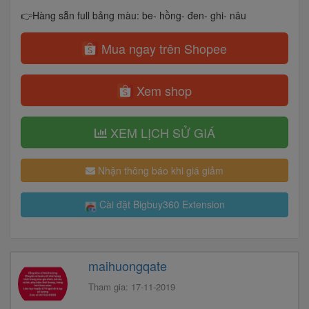
👉Hàng sẵn full bảng màu: be- hồng- đen- ghi- nâu
Mua ngay trên Shopee
Xem shop
XEM LỊCH SỬ GIÁ
Nhận thông báo khi giá giảm
Cài đặt Bigbuy360 Extension
maihuongqate
Tham gia: 17-11-2019