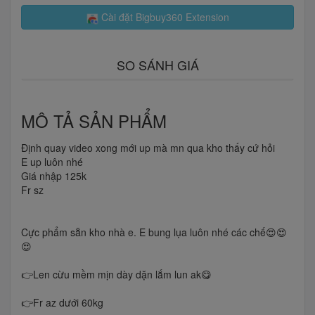
Cài đặt Bigbuy360 Extension
SO SÁNH GIÁ
MÔ TẢ SẢN PHẨM
Định quay video xong mới up mà mn qua kho thấy cứ hỏi
E up luôn nhé
Giá nhập 125k
Fr sz
Cực phẩm sẵn kho nhà e. E bung lụa luôn nhé các chế😍😍
😍
👉Len cừu mềm mịn dày dặn lắm lun ak😋
👉Fr az dưới 60kg