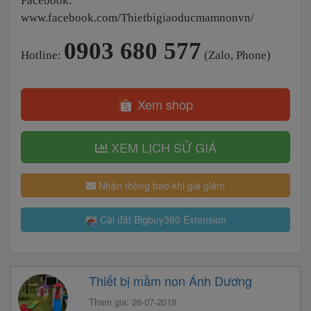
Facebook:
www.facebook.com/Thietbigiaoducmamnonvn/
0903 680 577
Hotline:
(Zalo, Phone)
Xem shop
XEM LỊCH SỬ GIÁ
Nhận thông báo khi giá giảm
Cài đặt Bigbuy360 Extension
Thiết bị mầm non Ánh Dương
Tham gia: 26-07-2019