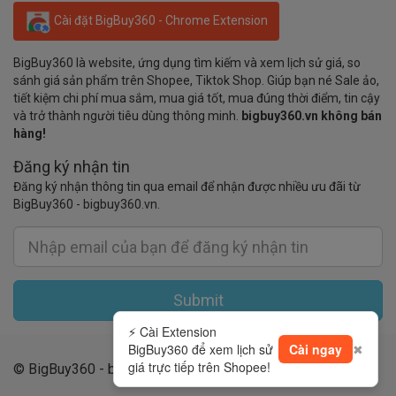
Cài đặt BigBuy360 - Chrome Extension
BigBuy360 là website, ứng dụng tìm kiếm và xem lịch sử giá, so
sánh giá sản phẩm trên Shopee, Tiktok Shop. Giúp bạn né Sale ảo,
tiết kiệm chi phí mua sắm, mua giá tốt, mua đúng thời điểm, tin cậy
và trở thành người tiêu dùng thông minh.
bigbuy360.vn không bán
hàng!
Đăng ký nhận tin
Đăng ký nhận thông tin qua email để nhận được nhiều ưu đãi từ
BigBuy360 - bigbuy360.vn.
Submit
⚡ Cài Extension
BigBuy360 để xem lịch sử
Cài ngay
✖
giá trực tiếp trên Shopee!
© BigBuy360 - bigbuy360.vn 2019 - 2026