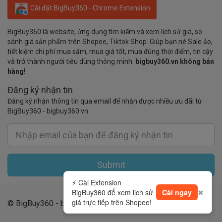
Cài đặt BigBuy360 - Chrome Extension
BigBuy360 là website, ứng dụng tìm kiếm và xem lịch sử giá, so
sánh giá sản phẩm trên Shopee, Tiktok Shop. Giúp bạn né Sale ảo,
tiết kiệm chi phí mua sắm, mua giá tốt, mua đúng thời điểm, tin cậy
và trở thành người tiêu dùng thông minh.
bigbuy360.vn không bán
hàng!
Đăng ký nhận tin
Đăng ký nhận thông tin qua email để nhận được nhiều ưu đãi từ
BigBuy360 - bigbuy360.vn.
Submit
⚡ Cài Extension
BigBuy360 để xem lịch sử
Cài ngay
✖
giá trực tiếp trên Shopee!
© BigBuy360 - bigbuy360.vn 2019 - 2026