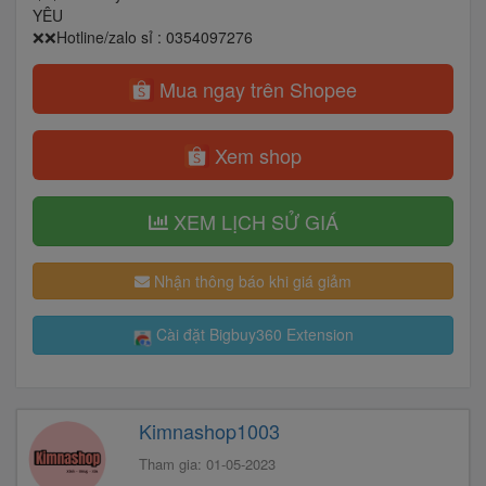
YÊU
❌❌Hotline/zalo sỉ : 0354097276
Mua ngay trên Shopee
Xem shop
XEM LỊCH SỬ GIÁ
Nhận thông báo khi giá giảm
Cài đặt Bigbuy360 Extension
Kimnashop1003
Tham gia: 01-05-2023