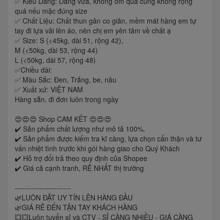
✅ Kiểu Dáng: Dáng vừa, không ôm quá cũng không rộng
quá nếu mặc đúng size
✅ Chất Liệu: Chất thun gân co giãn, mềm mát hàng em tự
tay đi lựa vải lên áo, nên chị em yên tâm về chất ạ
✅ Size: S (<45kg, dài 51, rộng 42),
M (<50kg, dài 53, rộng 44)
L (<50kg, dài 57, rộng 48)
✅Chiều dài:
✅ Màu Sắc: Đen, Trắng, be, nâu
✅ Xuất xứ: VIỆT NAM
Hàng sẵn, đi đơn luôn trong ngày
😍😍😍 Shop CAM KẾT 😍😍😍
✔️ Sản phẩm chất lượng như mô tả 100%.
✔️ Sản phẩm được kiểm tra kĩ càng, lựa chọn cẩn thận và tư
vấn nhiệt tình trước khi gói hàng giao cho Quý Khách
✔️ Hỗ trợ đổi trả theo quy định của Shopee
✔️ Giá cả cạnh tranh, RẺ NHẤT thị trường
-----------------------
🌿LUÔN ĐẶT UY TÍN LÊN HÀNG ĐẦU
🌿GIÁ RẺ ĐẾN TẬN TAY KHÁCH HÀNG
💥💥Luôn tuyển sỉ và CTV - SỈ CÀNG NHIỀU - GIÁ CÀNG