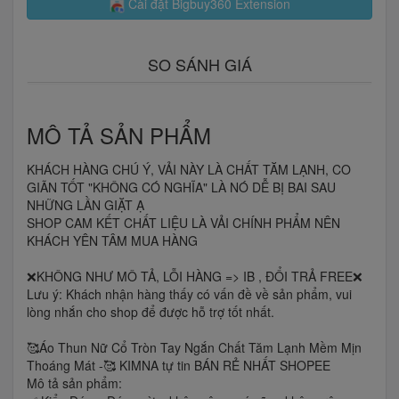
Cài đặt Bigbuy360 Extension
SO SÁNH GIÁ
MÔ TẢ SẢN PHẨM
KHÁCH HÀNG CHÚ Ý, VẢI NÀY LÀ CHẤT TĂM LẠNH, CO
GIÃN TỐT "KHÔNG CÓ NGHĨA" LÀ NÓ DỄ BỊ BAI SAU
NHỮNG LẦN GIẶT Ạ
SHOP CAM KẾT CHẤT LIỆU LÀ VẢI CHÍNH PHẨM NÊN
KHÁCH YÊN TÂM MUA HÀNG
❌KHÔNG NHƯ MÔ TẢ, LỖI HÀNG => IB , ĐỔI TRẢ FREE❌
Lưu ý: Khách nhận hàng thấy có vấn đề về sản phẩm, vui
lòng nhắn cho shop để được hỗ trợ tốt nhất.
🥰Áo Thun Nữ Cổ Tròn Tay Ngắn Chất Tăm Lạnh Mềm Mịn
Thoáng Mát -🥰 KIMNA tự tin BÁN RẺ NHẤT SHOPEE
Mô tả sản phẩm: