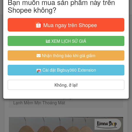
Bạn muốn mua sản phẩm này trên
Shopee không?
Mua ngay trên Shopee
XEM LỊCH SỬ GIÁ
Tìm kiếm
Nhận thông báo khi giá giảm
Người dùng đang quan tâm đến 🔥...
Cài đặt Bigbuy360 Extension
Không, ở lại!
Trang chủ
Thời Trang Nữ
Áo
Áo thun
Áo Thun Nữ Cổ Tròn Tay Ngắn Form Vừa Chất Tăm
Lạnh Mềm Mịn Thoáng Mát