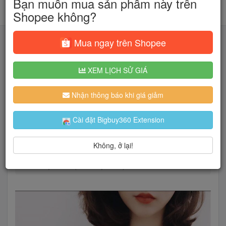
Bạn muốn mua sản phẩm này trên
Shopee không?
Mua ngay trên Shopee
XEM LỊCH SỬ GIÁ
Tìm kiếm
Nhận thông báo khi giá giảm
Người dùng đang quan tâm đến 🔥...
Cài đặt Bigbuy360 Extension
Không, ở lại!
Trang chủ
Thời Trang Nữ
Trang phục nữ
Áo Sọc Cổ V (Ảnh Thật Cuối)