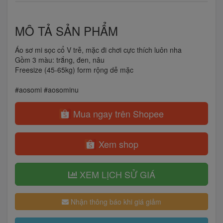
MÔ TẢ SẢN PHẨM
Áo sơ mi sọc cổ V trễ, mặc đi chơi cực thích luôn nha
Gồm 3 màu: trắng, đen, nâu
Freesize (45-65kg) form rộng dễ mặc
#aosomi #aosominu
Mua ngay trên Shopee
Xem shop
XEM LỊCH SỬ GIÁ
Nhận thông báo khi giá giảm