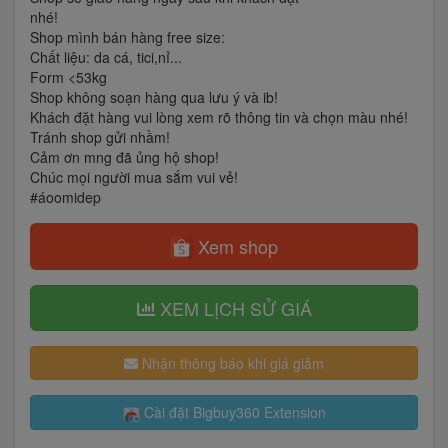
nhé!
Shop mình bán hàng free size:
Chất liệu: da cá, tici,nỉ...
Form <53kg
Shop không soạn hàng qua lưu ý và ib!
Khách đặt hàng vui lòng xem rõ thông tin và chọn màu nhé!
Tránh shop gửi nhầm!
Cảm ơn mng đã ủng hộ shop!
Chúc mọi người mua sắm vui vẻ!
#áoomidep
Xem shop
XEM LỊCH SỬ GIÁ
Nhận thông báo khi giá giảm
Cài đặt Bigbuy360 Extension