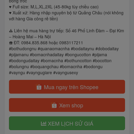
bong tróc
♥️ Full size: M,L,XL,2XL (45-80kg tùy chiều cao)
♥️ Xuất xứ: Hàng nhập nguyên bộ từ Quảng Châu (nói không
với hàng Gia công rẻ tiền)
⛪️ Liên hệ mua hàng trự tiếp: Số 46 Phố Linh Đàm – Đại Kim
– Hoàng Mai – Hà Nội
☎️ ĐT: 0984.835.868 hoặc 0983117211
#bothudongnu #quanaomacnha #bodaitaynu #dobodaitay
#pijamanu #bomacnhadaitay #bongucotton #pijama
#bodongudaitay #bomacnha #bothuncotton #bocotton
#bolungnu #boquangchau #bomacnha #bodongu
#vayngu #vayngugiare #vayngusexy
Mua ngay trên Shopee
Xem shop
XEM LỊCH SỬ GIÁ