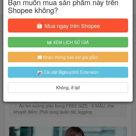
Bạn muốn mua sản phẩm này trên
Shopee không?
Mua ngay trên Shopee
XEM LỊCH SỬ GIÁ
Tìm kiếm
Nhận thông báo khi giá giảm
Người dùng đang quan tâm đến 🔥...
Cài đặt Bigbuy360 Extension
Không, ở lại!
Trang chủ
Thời Trang Nữ
Quần
Quần legging
Áo len suông giấu bụng FREE SIZE - 6 MÀU, che
khuyết điểm; Phối cùng quần tất, legging