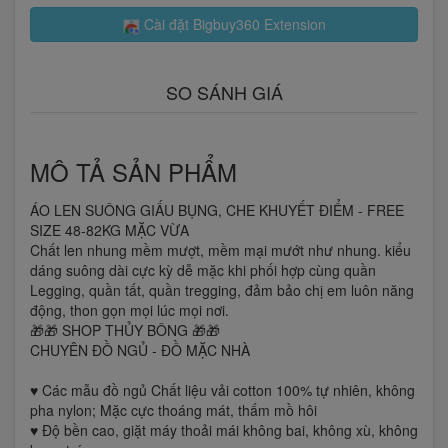
Cài đặt Bigbuy360 Extension
SO SÁNH GIÁ
MÔ TẢ SẢN PHẨM
ÁO LEN SUÔNG GIẤU BỤNG, CHE KHUYẾT ĐIỂM - FREE
SIZE 48-82KG MẶC VỪA
Chất len nhung mềm mượt, mềm mại mướt như nhung. kiểu
dáng suông dài cực kỳ dễ mặc khi phối hợp cùng quần
Legging, quần tất, quần tregging, đảm bảo chị em luôn năng
động, thon gọn mọi lúc mọi nơi.
🎁🎁 SHOP THỦY BÔNG 🎁🎁
CHUYÊN ĐỒ NGỦ - ĐỒ MẶC NHÀ
♥️ Các mẫu đồ ngủ Chất liệu vải cotton 100% tự nhiên, không
pha nylon; Mặc cực thoáng mát, thấm mồ hôi
♥️ Độ bền cao, giặt máy thoải mái không bai, không xù, không