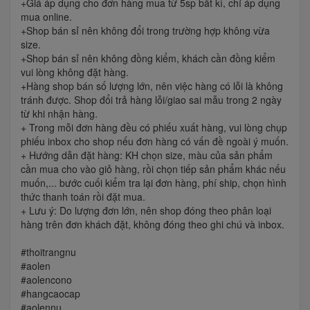
+Giá áp dụng cho đơn hàng mua từ 5sp bất kì, chỉ áp dụng
mua online.
+Shop bán sỉ nên không đổi trong trường hợp không vừa
size.
+Shop bán sỉ nên không đồng kiểm, khách cần đồng kiểm
vui lòng không đặt hàng.
+Hàng shop bán số lượng lớn, nên việc hàng có lỗi là không
tránh được. Shop đổi trả hàng lỗi/giao sai mẫu trong 2 ngày
từ khi nhận hàng.
+ Trong mỗi đơn hàng đều có phiếu xuất hàng, vui lòng chụp
phiếu inbox cho shop nếu đơn hàng có vấn đề ngoài ý muốn.
+ Hướng dẫn đặt hàng: KH chọn size, màu của sản phẩm
cần mua cho vào giỏ hàng, rồi chọn tiếp sản phẩm khác nếu
muốn,... bước cuối kiểm tra lại đơn hàng, phí ship, chọn hình
thức thanh toán rồi đặt mua.
+ Lưu ý: Do lượng đơn lớn, nên shop đóng theo phân loại
hàng trên đơn khách đặt, không đóng theo ghi chú và inbox.
#thoitrangnu
#aolen
#aolencono
#hangcaocap
#aolennu