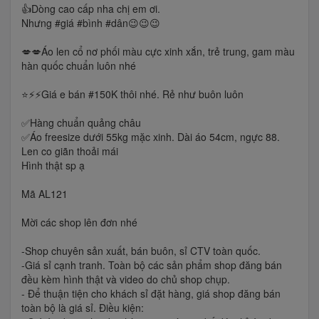
👍Dòng cao cấp nha chị em ơi.
Nhưng #giá #bình #dân😉😉😉
💋💋Áo len cổ nơ phối màu cực xinh xắn, trẻ trung, gam màu
hàn quốc chuẩn luôn nhé
⭐️⚡️⚡️Giá e bán #150K thôi nhé. Rẻ như buôn luôn
✅Hàng chuẩn quảng châu
✅Áo freesize dưới 55kg mặc xinh. Dài áo 54cm, ngực 88.
Len co giãn thoải mái
Hình thật sp ạ
Mã AL121
Mời các shop lên đơn nhé
-Shop chuyên sản xuất, bán buôn, sỉ CTV toàn quốc.
-Giá sỉ cạnh tranh. Toàn bộ các sản phẩm shop đăng bán
đều kèm hình thật và video do chủ shop chụp.
- Để thuận tiện cho khách sỉ đặt hàng, giá shop đăng bán
toàn bộ là giá sỉ. Điều kiện: