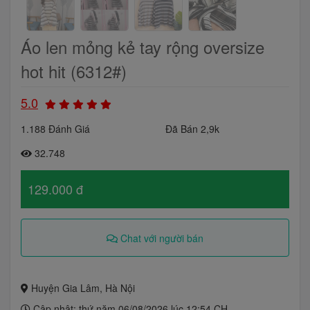
Áo len mỏng kẻ tay rộng oversize
hot hit (6312#)
5.0
1.188 Đánh Giá
Đã Bán 2,9k
32.748
129.000 đ
Chat với người bán
Huyện Gia Lâm, Hà Nội
Cập nhật: thứ năm 06/08/2026 lúc 12:54 CH