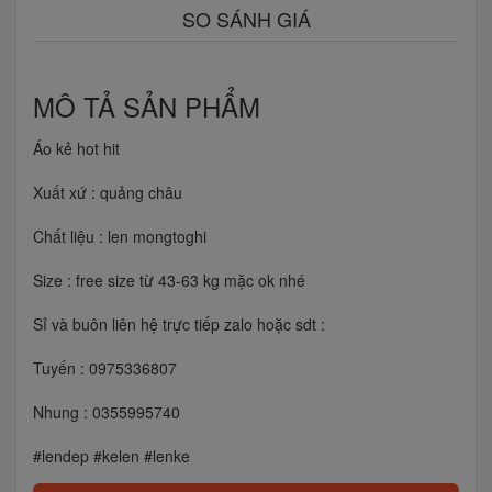
SO SÁNH GIÁ
MÔ TẢ SẢN PHẨM
Áo kẻ hot hit
Xuất xứ : quảng châu
Chất liệu : len mongtoghi
Size : free size từ 43-63 kg mặc ok nhé
Sỉ và buôn liên hệ trực tiếp zalo hoặc sdt :
Tuyến : 0975336807
Nhung : 0355995740
#lendep #kelen #lenke