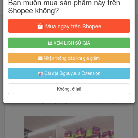
Bạn muốn mua sản phẩm này trên
Shopee không?
Mua ngay trên Shopee
XEM LỊCH SỬ GIÁ
Tìm kiếm
Nhận thông báo khi giá giảm
Người dùng đang quan tâm đến 🔥...
Cài đặt Bigbuy360 Extension
Không, ở lại!
Trang chủ
Thời Trang Nữ
Áo
Áo sơ mi
Áo len mỏng kẻ tay rộng oversize hot hit (6312#)