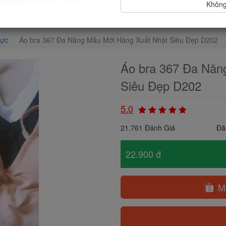
Không,
gực
Áo bra 367 Đa Năng Mẫu Mới Hàng Xuất Nhật Siêu Đẹp D202
Áo bra 367 Đa Năn
Siêu Đẹp D202
5.0
21.761 Đánh Giá
Đã
22.900 đ
Mu