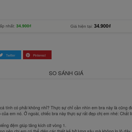
ấp nhất:
34.900₫
34.900₫
Giá hiện tại:
Twitter
Pinterest
SO SÁNH GIÁ
cá tính có phải không nhỉ? Thực sự chỉ cần nhìn em bra này là cũng đủ
của em nó. Ở ngoài, chiếc bra này thực sự rất đẹp chị em nhé: Chất l
iếng đệm giúp tăng kích cỡ vòng 1.
ng nên chị em có thể diện các thiết kế hở lưng sâu mà không lo lộ dây