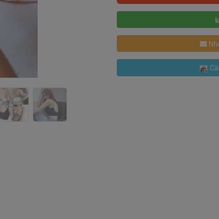
Nhậ
Cài