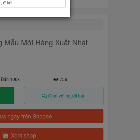
 ở lại!
g Mẫu Mới Hàng Xuất Nhật
 Bán 100k
756
Chat với người bán
a ngay trên Shopee
Xem shop