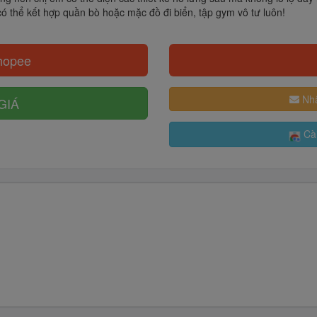
có thể kết hợp quần bò hoặc mặc đồ đi biển, tập gym vô tư luôn!
hopee
Nhậ
GIÁ
Cài