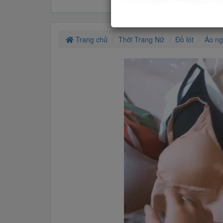
Trang chủ
Thời Trang Nữ
Đồ lót
Áo n