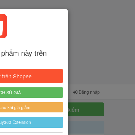
phẩm này trên
 trên Shopee
Cài đặt Extension
Đăng ký
Đăng nhập
CH SỬ GIÁ
áo khi giá giảm
Tìm kiếm
uy360 Extension