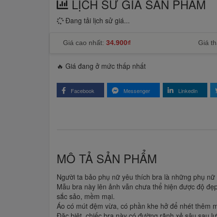
LỊCH SỬ GIÁ SẢN PHẨM
Đang tải lịch sử giá...
Giá cao nhất:
34.900₫
Giá th
🔥 Giá đang ở mức thấp nhất
Facebook
Messenger
Linkedin
MÔ TẢ SẢN PHẨM
Người ta bảo phụ nữ yêu thích bra là những phụ nữ 
Mẫu bra này lên ảnh vẫn chưa thể hiện được độ đẹp 
sắc sảo, mềm mại.
Áo có mút đệm vừa, có phần khe hở để nhét thêm m
Đặc biệt, chiếc bra này có đường rãnh xẻ sâu sau lư