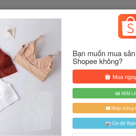
Bạn muốn mua sản 
Shopee không?
Mua ngay
XEM LỊ
Nhận thông b
Cài đặt Bigb