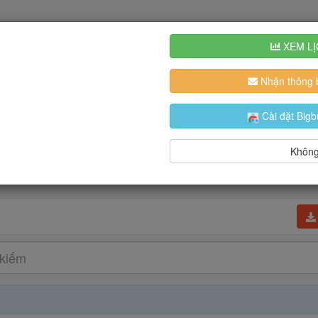
XEM LỊ
Nhận thông b
Cài đặt Bigb
Không,