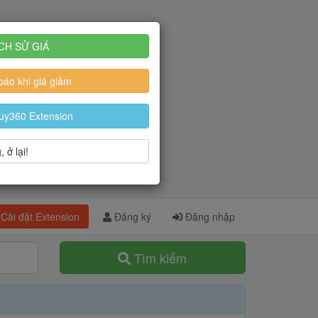
CH SỬ GIÁ
áo khi giá giảm
uy360 Extension
 ở lại!
Cài đặt Extension
Đăng ký
Đăng nhập
Tìm kiếm