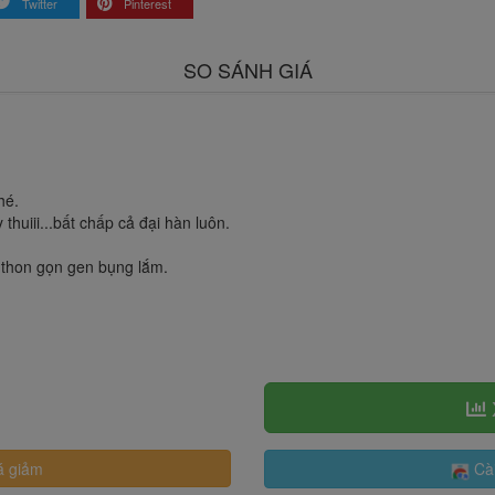
Twitter
Pinterest
SO SÁNH GIÁ
hé.
thuiii...bất chấp cả đại hàn luôn.
 thon gọn gen bụng lắm.
á giảm
Cài