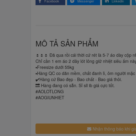
Facebook
Messenger
Linkedin
MÔ TẢ SẢN PHẨM
🌷🌷🌷 Đã qua rồi cái thời cứ rét là 5-7 áo dày cộp n
Chỉ cần 1 em áo 2 dây lót lông giữ nhiệt siêu ấm này 
▪️Freesize dưới 55kg
▪️Hàng QC co dãn mềm, chất đanh lì, ôm người mặc
✔️Hàng cứ Bao đẹp - Bao chất - Bao giá thôi.
🔜 Hàng đang có sẵn. Sỉ sll ib giá cực tốt.
#AOLOTLONG
#AOGIUNHIET
Nhận thông báo khi gi