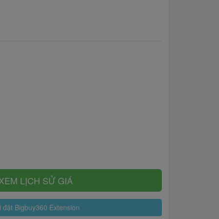
XEM LỊCH SỬ GIÁ
 đặt Bigbuy360 Extension