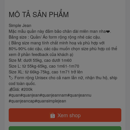
MÔ TẢ SẢN PHẨM
Simple Jean
Mặc mẫu quần này đảm bảo chân dài miên man nha❤️.
Bảng size : Quần/ Áo form rộng rộng nhé các cậu.
( Bảng size mang tính chất minh hoạ và phù hợp với
80%-90% các cậu, các cậu muốn chọn size phù hợp có thể
xem ở phần feedback của khách ạ)
Size M: dưới 55kg, cao dưới 1m60
Size L: từ 55kg-65kg, cao 1m61-1m70
Size XL: từ 66kg-75kg, cao 1m71 trở lên
🏷️ Form rộng Unisex cho cả nam lẫn nữ, nhận thu hộ, ship
cod toàn quốc.
💰Giá: #200k
#quan#quanjean#quanjeannam#quanjeannu
#quanjeancap#quansimplejean
Xem shop