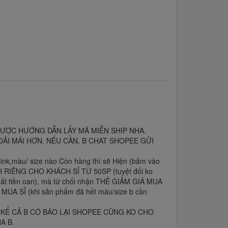
ĐƯỢC HƯỚNG DẪN LẤY MÃ MIỄN SHIP NHA.
OẢI MÁI HƠN. NẾU CẦN, B CHAT SHOPEE GỬI
àu/ size nào Còn hàng thì sẽ Hiện (bấm vào
ÀNH RIÊNG CHO KHÁCH SỈ TỪ 50SP (tuyệt đối ko
ất tiền oan), mà từ chối nhận THẺ GIẢM GIÁ MUA
Á MUA SỈ (khi sản phẩm đã hết màu/size b cần
 GÌ, KỂ CẢ B CÓ BÁO LẠI SHOPEE CŨNG KO CHO
A B.