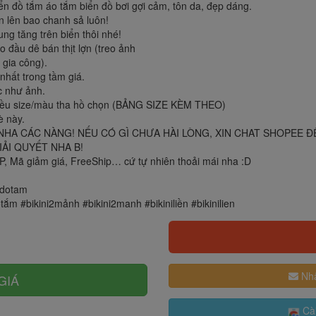
 đồ tắm áo tắm biển đồ bơi gợi cảm, tôn da, đẹp dáng.
n lên bao chanh sả luôn!
ng tăng trên biển thôi nhé!
đầu dê bán thịt lợn (treo ảnh
gia công).
hất trong tầm giá.
c như ảnh.
hiều size/màu tha hồ chọn (BẢNG SIZE KÈM THEO)
è này.
 SAO NHA CÁC NÀNG! NẾU CÓ GÌ CHƯA HÀI LÒNG, XIN CHAT SHOPE
IẢI QUYẾT NHA B!
 Mã giảm giá, FreeShip… cứ tự nhiên thoải mái nha :D
#dotam
m #bikini2mảnh #bikini2manh #bikiniliền #bikinilien
Nhậ
GIÁ
Cài