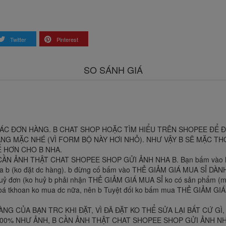
Twitter
Pinterest
SO SÁNH GIÁ
CÁC ĐƠN HÀNG. B CHAT SHOP HOẶC TÌM HIỂU TRÊN SHOPEE ĐỂ 
ĐANG MẶC NHÉ (VÌ FORM BỘ NÀY HƠI NHỎ). NHƯ VẬY B SẼ MẶC TH
Ể HƠN CHO B NHA.
 ẢNH THẬT CHAT SHOPEE SHOP GỬI ẢNH NHA B. Bạn bấm vào link,m
g nha b (ko đặt dc hàng). b đừng cố bấm vào THẺ GIẢM GIÁ MUA SỈ D
Huỷ đơn (ko huỷ b phải nhận THẺ GIẢM GIÁ MUA SỈ ko có sản phẩm (m
 khoá tkhoan ko mua dc nữa, nên b Tuyệt đối ko bấm mua THẺ GIẢM GI
ẬN HÀNG CỦA BẠN TRC KHI ĐẶT, VÌ ĐÃ ĐẶT KO THỂ SỬA LẠI BẤT CỨ
0% NHƯ ẢNH, B CẦN ẢNH THẬT CHAT SHOPEE SHOP GỬI ẢNH NH