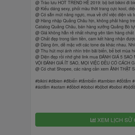
@ Trào lưu HOT TREND HÈ 2019: bộ bơi bikini đi biển
@ Kiểu dáng sexy, phối màu thời trang cực kool, diệ
@ Có sẵn mút nâng ngực, mua về chỉ việc diện và tu
@ Hàng nhập Quảng Châu hịn, không phải hàng treo 
Catalog Quảng Châu, bán hàng xưởng Quảng Bò tự 
@ Giá không hẳn rẻ nhất nhưng yên tâm hàng chất n
@ Chất đẹp trong tầm tiền, cam kết hàng nhận đượ
@ Dáng ôm, dễ mặc với các tone da khác nhau. N
@ Thu hút mọi ánh nhìn trên bãi biển, bể bơi mùa h
@ Diện đẹp rồi nhớ ghé link mua ĐÁNH GIÁ 5
VỘI ĐÁNH GIÁ ÍT SAO, MỌI VIỆC ĐỀU CÓ CÁCH G
@ Có chat Shopee, các nàng cần xem ẢNH THẬT SP,
#bikini #dibien #đibiển #tắmbiển #tambien #đồtắm 
#áotắm #aotam #đồbơi #doboi #bộbơi #boboi #bộđồtắ
XEM LỊCH SỬ 