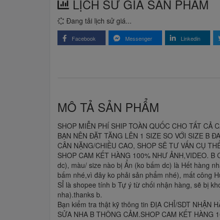
LỊCH SỬ GIÁ SẢN PHẨM
Đang tải lịch sử giá...
Facebook
Messenger
Linkedin
MÔ TẢ SẢN PHẨM
SHOP MIỄN PHÍ SHIP TOÀN QUỐC CHO TẤT CẢ 
BẠN NÊN ĐẶT TĂNG LÊN 1 SIZE SO VỚI SIZE B 
CÂN NẶNG/CHIỀU CAO, SHOP SẼ TƯ VẤN CỤ TH
SHOP CAM KẾT HÀNG 100% NHƯ ẢNH,VIDEO. B CẦN
dc), màu/ size nào bị Ẩn (ko bấm dc) là Hết hàn
bấm nhé,vì đây ko phải sản phẩm nhé), mất công 
SỈ là shopee tính b Tự ý từ chối nhận hàng, sẽ bị
nha).thanks b.
Bạn kiểm tra thật kỹ thông tin ĐỊA CHỈ/SDT NH
SỬA NHA B THÔNG CẢM.SHOP CAM KẾT HÀNG 10