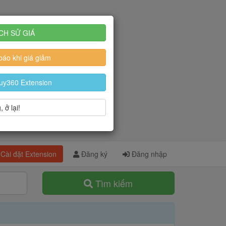
CH SỬ GIÁ
áo khi giá giảm
uy360 Extension
 ở lại!
Cài đặt Extension
Đăng ký
Đăng nhập
Tìm kiếm