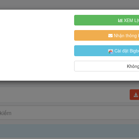
XEM LỊ
Nhận thông b
Cài đặt Bigb
Không,