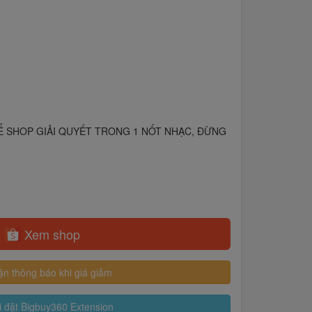
E ĐỂ SHOP GIẢI QUYẾT TRONG 1 NỐT NHẠC, ĐỪNG
Xem shop
n thông báo khi giá giảm
 đặt Bigbuy360 Extension