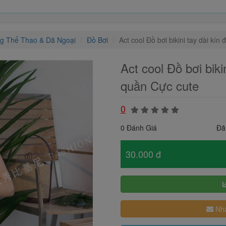
ng Thể Thao & Dã Ngoại
Đồ Bơi
Act cool Đồ bơi bikini tay dài kín
Act cool Đồ bơi biki
quần Cực cute
0
0 Đánh Giá
Đã
30.000 đ
Nhậ