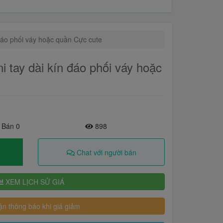
 đáo phối váy hoặc quần Cực cute
ni tay dài kín đáo phối váy hoặc
 Bán 0
898
Chat với người bán
XEM LỊCH SỬ GIÁ
n thông báo khi giá giảm