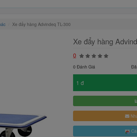
hác
Xe đẩy hàng Advindeq TL-300
Xe đẩy hàng Advin
0
0 Đánh Giá
Đã
1 đ
Nhậ
Cài