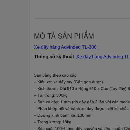
MÔ TẢ SẢN PHẨM
Xe đẩy hàng Advindeq TL-300
Thông số kỹ thuật
Xe đẩy hàng Advindeq TL
Sàn bằng thép cao cấp
– Kiểu xe: xe đẩy tay (Gấp gọn được).
– Kích thước: Dài 910 x Rộng 610 x Cao (Tay đẩy)
– Tải trọng: 300kg
– Sàn xe dày: 1 mm (độ dày gấp 2 lần với các model 
– Phần khớp nối và bánh xe dày được thiết kế chắc
– Đường kính bánh xe: 130mm
– Trọng lượng: 18kg
– Sản xuất 100% theo dây chuyền và tiêu chuẩn Châ