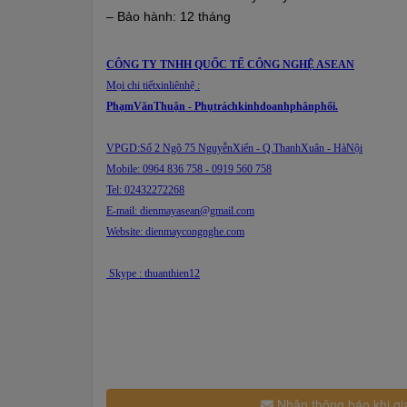
– Bảo hành: 12 tháng
CÔNG TY TNHH QUỐC TẾ CÔNG NGHỆ ASEAN
Mọi chi tiếtxinliênhệ :
PhạmVănThuận - Phụtráchkinhdoanhphânphối.
VPGD:Số 2 Ngõ 75 NguyễnXiển - Q.ThanhXuân - HàNội
Mobile: 0964 836 758 - 0919 560 758
Tel: 02432272268
E-mail: dienmayasean@gmail.com
Website: dienmaycongnghe.com
Skype : thuanthien12
Nhận thông báo khi gi