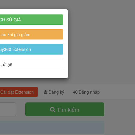
CH SỬ GIÁ
áo khi giá giảm
uy360 Extension
 ở lại!
Cài đặt Extension
Đăng ký
Đăng nhập
Tìm kiếm