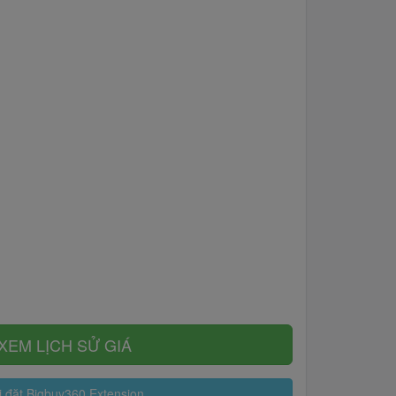
XEM LỊCH SỬ GIÁ
 đặt Bigbuy360 Extension