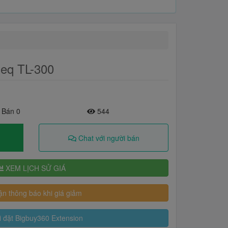
deq TL-300
 Bán 0
544
Chat với người bán
XEM LỊCH SỬ GIÁ
n thông báo khi giá giảm
 đặt Bigbuy360 Extension