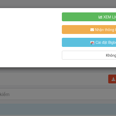
XEM LỊ
Nhận thông b
Cài đặt Bigb
Không,