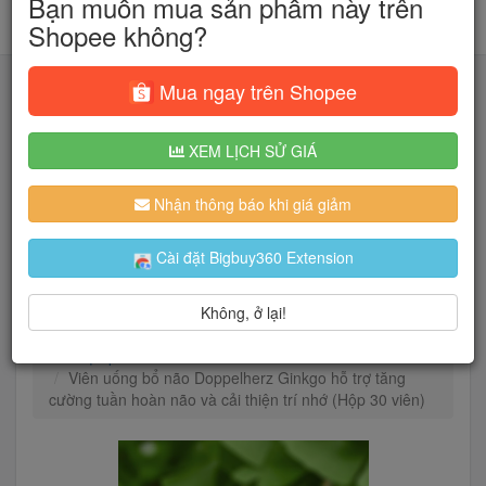
Bạn muốn mua sản phẩm này trên
Shopee không?
Mua ngay trên Shopee
XEM LỊCH SỬ GIÁ
Tìm kiếm
Nhận thông báo khi giá giảm
Người dùng đang quan tâm đến 🔥...
Cài đặt Bigbuy360 Extension
Không, ở lại!
Trang chủ
Sức khỏe
Thực phẩm chức năng
Thực phẩm cho sức khỏe
Viên uống bổ não Doppelherz Ginkgo hỗ trợ tăng
cường tuần hoàn não và cải thiện trí nhớ (Hộp 30 viên)