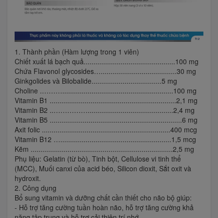
1. Thành phần (Hàm lượng trong 1 viên)
Chiết xuất lá bạch quả...............................................100 mg
Chứa Flavonol glycosides….......................................30 mg
Ginkgolides và Bilobalide....................................5 mg
Choline .……….........................................................100 mg
Vitamin B1 .................................................................2,1 mg
Vitamin B2 ..……………............................................2,4 mg
Vitamin B5 ....................................................................6 mg
Axit folic ..................................................................400 mcg
Vitamin B12 ….........................................................1,5 mcg
Kẽm .........................................................................2,5 mg
Phụ liệu: Gelatin (từ bò), Tinh bột, Cellulose vi tinh thể
(MCC), Muối canxi của acid béo, Silicon dioxit, Sắt oxit và
hydroxit.
2. Công dụng
Bổ sung vitamin và dưỡng chất cần thiết cho não bộ giúp:
- Hỗ trợ tăng cường tuần hoàn não, hỗ trợ tăng cường khả
năng tập trung và hỗ trợ cải thiện trí nhớ.