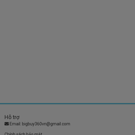
Hỗ trợ
Email:
bigbuy360vn@gmail.com
Chính sách bảo mật