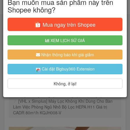
Bạn muốn mua sản phẩm này trên
Shopee không?
Mua ngay trên Shopee
XEM LỊCH SỬ GIÁ
Tìm kiếm
Nhận thông báo khi giá giảm
Người dùng đang quan tâm đến 🔥...
Cài đặt Bigbuy360 Extension
Không, ở lại!
Trang chủ
Thiết Bị Điện Gia Dụng
Quạt & Máy nóng lạnh
Máy tạo ẩm, Máy lọc khí
[VHL x Simplus] Máy Lọc Không Khí Dùng Cho Bàn
Làm Việc Phòng Ngủ Nhỏ Bộ Lọc HEPA H11 Giá trị
CADR 80m³/h KQJH008-V