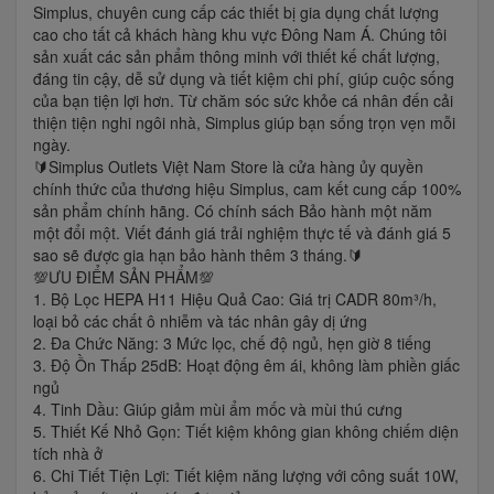
Simplus, chuyên cung cấp các thiết bị gia dụng chất lượng
cao cho tất cả khách hàng khu vực Đông Nam Á. Chúng tôi
sản xuất các sản phẩm thông minh với thiết kế chất lượng,
đáng tin cậy, dễ sử dụng và tiết kiệm chi phí, giúp cuộc sống
của bạn tiện lợi hơn. Từ chăm sóc sức khỏe cá nhân đến cải
thiện tiện nghi ngôi nhà, Simplus giúp bạn sống trọn vẹn mỗi
ngày.
🔰Simplus Outlets Việt Nam Store là cửa hàng ủy quyền
chính thức của thương hiệu Simplus, cam kết cung cấp 100%
sản phẩm chính hãng. Có chính sách Bảo hành một năm
một đổi một. Viết đánh giá trải nghiệm thực tế và đánh giá 5
sao sẽ được gia hạn bảo hành thêm 3 tháng.🔰
💯ƯU ĐIỂM SẢN PHẨM💯
1. Bộ Lọc HEPA H11 Hiệu Quả Cao: Giá trị CADR 80m³/h,
loại bỏ các chất ô nhiễm và tác nhân gây dị ứng
2. Đa Chức Năng: 3 Mức lọc, chế độ ngủ, hẹn giờ 8 tiếng
3. Độ Ồn Thấp 25dB: Hoạt động êm ái, không làm phiền giấc
ngủ
4. Tinh Dầu: Giúp giảm mùi ẩm mốc và mùi thú cưng
5. Thiết Kế Nhỏ Gọn: Tiết kiệm không gian không chiếm diện
tích nhà ở
6. Chi Tiết Tiện Lợi: Tiết kiệm năng lượng với công suất 10W,