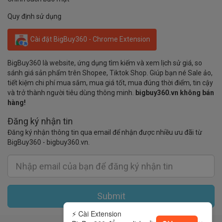
Quy định sử dụng
Cài đặt BigBuy360 - Chrome Extension
BigBuy360 là website, ứng dụng tìm kiếm và xem lịch sử giá, so
sánh giá sản phẩm trên Shopee, Tiktok Shop. Giúp bạn né Sale ảo,
tiết kiệm chi phí mua sắm, mua giá tốt, mua đúng thời điểm, tin cậy
và trở thành người tiêu dùng thông minh.
bigbuy360.vn không bán
hàng!
Đăng ký nhận tin
Đăng ký nhận thông tin qua email để nhận được nhiều ưu đãi từ
BigBuy360 - bigbuy360.vn.
Submit
⚡ Cài Extension