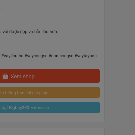
.
 vải được đẹp và bền lâu hơn.
 #vaytieuthu #vaycongso #damcongso #vaytaybon
Xem shop
n thông báo khi giá giảm
 đặt Bigbuy360 Extension