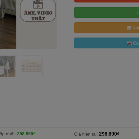
Nhậ
Cài
ấp nhất:
298.890₫
298.890₫
Giá hiện tại: