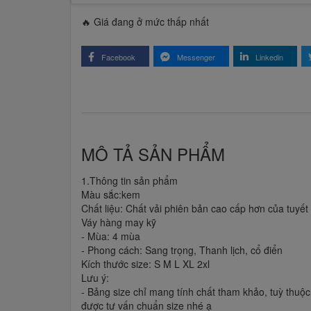
🔥 Giá đang ở mức thấp nhất
Facebook
Messenger
Linkedin
MÔ TẢ SẢN PHẨM
1.Thông tin sản phẩm
Màu sắc:kem
Chất liệu: Chất vải phiên bản cao cấp hơn của tuyế
Váy hàng may kỹ
- Mùa: 4 mùa
- Phong cách: Sang trọng, Thanh lịch, cổ điển
Kích thước size: S M L XL 2xl
Lưu ý:
- Bảng size chỉ mang tính chất tham khảo, tuỳ thuộc
được tư vấn chuẩn size nhé ạ