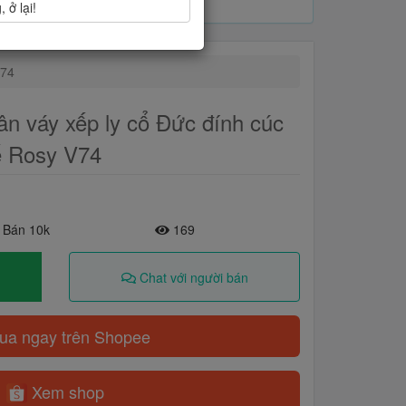
 ở lại!
V74
ân váy xếp ly cổ Đức đính cúc
kế Rosy V74
 Bán 10k
169
Chat với người bán
a ngay trên Shopee
Xem shop