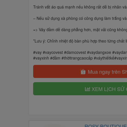
Tránh vắt áo quá mạnh nếu không rất dễ bị nhăn và c
– Nếu sử dụng xà phòng có công dụng làm trắng và 
=> Váy đầm dễ dàng phẳng hơn, mặt vải cũng không 
*Lưu ý: Chỉnh nhiệt độ bàn phù hợp theo từng chất li
#vay #vaycovest #damcovest #vaydangxoe #vaydan
#vayxinh #đầm #thờitrangcaocấp #váythiếtkế#vayx
Mua ngay trên S
XEM LỊCH SỬ 
ROSY BOUTIQUE