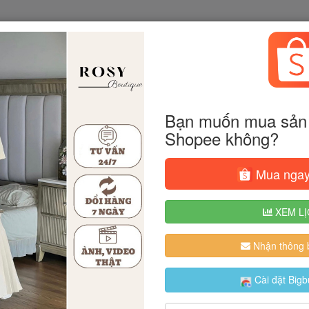
Bạn muốn mua sản 
Shopee không?
Mua ngay
XEM LỊ
Nhận thông b
Cài đặt Bigb