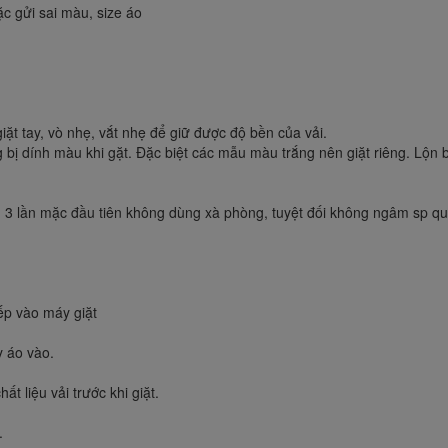
c gửi sai màu, size áo
iặt tay, vò nhẹ, vắt nhẹ để giữ được độ bền của vải.
ị dính màu khi gặt. Đặc biệt các mẫu màu trắng nên giặt riêng. Lộn bề
3 lần mặc đầu tiên không dùng xà phòng, tuyệt đối không ngâm sp quá 
ếp vào máy giặt
y áo vào.
 liệu vải trước khi giặt.
.