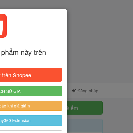
phẩm này trên
 trên Shopee
Cài đặt Extension
Đăng ký
Đăng nhập
CH SỬ GIÁ
áo khi giá giảm
Tìm kiếm
uy360 Extension