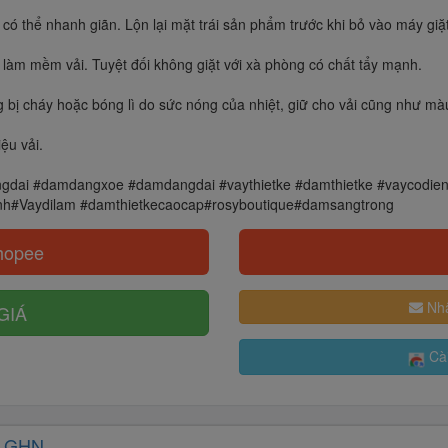
ó thể nhanh giãn. Lộn lại mặt trái sản phẩm trước khi bỏ vào máy giặt
làm mềm vải. Tuyệt đối không giặt với xà phòng có chất tẩy mạnh.
bị cháy hoặc bóng lì do sức nóng của nhiệt, giữ cho vải cũng như màu
ệu vải.
gdai #damdangxoe #damdangdai #vaythietke #damthietke #vaycodien
inh#Vaydilam #damthietkecaocap#rosyboutique#damsangtrong
hopee
Nhậ
GIÁ
Cài
 GHN