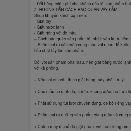
- Đổi hàng miễn phí cho khách nếu lỗi sản phẩm hoặ
2 -HƯỚNG DẪN CÁCH BẢO QUẢN VÁY ĐẦM .
Shop khuyến khích bạn nên:
- Giặt tay
- Giặt nước lạnh
- Giặt riêng với đồ màu
– Cách bảo quản sản phẩm tốt nhất: vẫn là ưu tiên g
– Phân loại ra các mẫu cùng màu với nhau để không b
tiếp chất tẩy lên sản phẩm.
Đối với sản phẩm pha mầu, nên giặt bằng nước lạnh 
với xà phòng.
– Nếu chị em vẫn thích giặt bằng máy phải lưu ý:
+ Các mẫu có đính đá, cườm: không được bỏ trực ti
+ Phải sử dụng túi lưới chuyên dụng, để bỏ riêng vá
+ Phân loại ra những sản phẩm cùng màu và cùng chất
+ Chỉnh máy ở chế độ giặt nhẹ + với mức trung bình