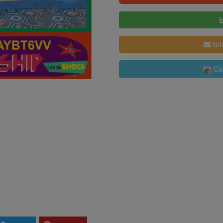
Nhậ
Cài