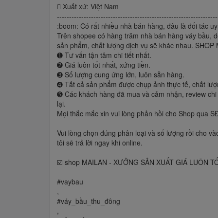
 Xuất xứ: Việt Nam
------------------------------------------------------------------
:boom: Có rất nhiều nhà bán hàng, đâu là đối tác uy
Trên shopee có hàng trăm nhà bán hàng váy bầu, d
sản phẩm, chất lượng dịch vụ sẽ khác nhau. SHOP M
➊ Tư vấn tận tâm chi tiết nhất.
➋ Giá luôn tốt nhất, xứng tiền.
➌ Số lượng cung ứng lớn, luôn sẵn hàng.
➍ Tất cả sản phẩm được chụp ảnh thực tế, chất lượ
➎ Các khách hàng đã mua và cảm nhận, review chi
lại.
Mọi thắc mắc xin vui lòng phản hồi cho Shop qua 
Vui lòng chọn đúng phân loại và số lượng rồi cho 
tôi sẽ trả lời ngay khi online.
☑️ shop MAILAN - XƯỞNG SẢN XUẤT GIÁ LUÔN T
#vaybau
,
#váy_bầu_thu_đông
,