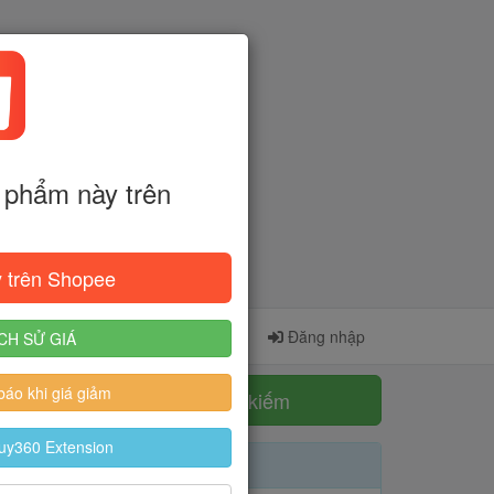
phẩm này trên
 trên Shopee
Cài đặt Extension
Đăng ký
Đăng nhập
CH SỬ GIÁ
áo khi giá giảm
Tìm kiếm
uy360 Extension