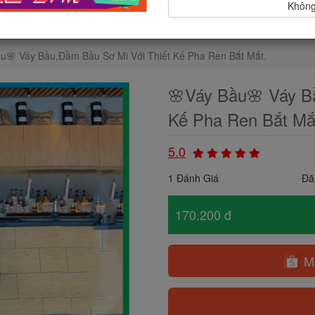
Không,
u🌸 Váy Bầu,Đầm Bầu Sơ Mi Với Thiết Kế Pha Ren Bắt Mắt.
🌸Váy Bầu🌸 Váy B
Kế Pha Ren Bắt Mắ
5.0
1 Đánh Giá
Đã
170.200 đ
Mu