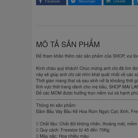
Facebook
Messenger
Linkedin
MÔ TẢ SẢN PHẨM
Để tham khảo thêm các sản phẩm của SHOP, vui lòng
Kính chào quý khách! Chúc mừng anh chị đã tìm được
này sẽ giúp anh chị cái nhìn khái quát nhất về các
Thời gian mang thai và sau sinh nở là khoảng thời 
lĩnh vực thời trang dành cho mẹ bầu, SHOP MAI LAN
Để các MOM được hưởng trọn niềm vui và hạnh phúc 
------------------------------------------------------------------
Thông tin sản phẩm:
Đầm Bầu Váy Bầu Kẻ Hoa Rúm Ngực Cực Xinh, Free
 Chất liệu: Chất đũi không nhăn, thoáng mát, mềm 
 Quy cách: Freesize từ 45 đến 70Kg;
 Màu săc: Hoa nhiều màu