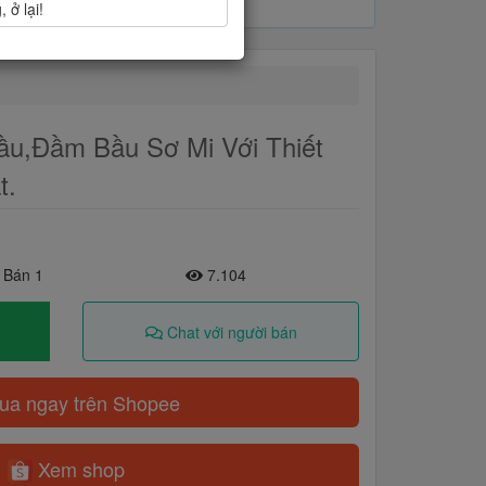
 ở lại!
ầu,Đầm Bầu Sơ Mi Với Thiết
t.
 Bán 1
7.104
Chat với người bán
a ngay trên Shopee
Xem shop