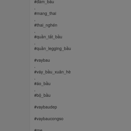
#đầm_bầu
,
#mang_thai
,
#thai_nghén
,
#quần_tất_bầu
,
#quần_legging_bầu
#vaybau
,
#váy_bầu_xuân_hè
,
#áo_bầu
,
#bộ_bầu
#vaybaudep
#vaybaucongso
#me