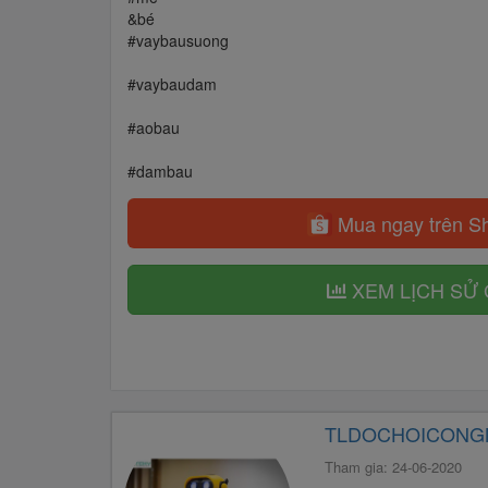
&bé
#vaybausuong
#vaybaudam
#aobau
#dambau
Mua ngay trên S
XEM LỊCH SỬ 
TLDOCHOICONG
Tham gia: 24-06-2020