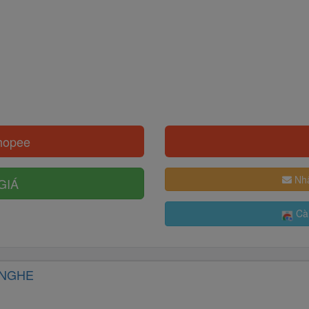
hopee
Nhậ
GIÁ
Cài
NGHE