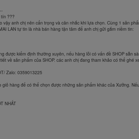
--
 tín ???
o vậy anh chị nên cẩn trọng và cân nhắc khi lựa chọn. Cùng 1 sản ph
AI LAN tự tin là nhà bán hàng tận tâm để anh chị gửi gắm niềm tin:
ng được kiểm định thường xuyên, nếu hàng lỗi có vấn đề SHOP sẵn sàn
 tiết về sản phẩm của SHOP. các anh chị đang tham khảo có thể ghé
SĐT/ Zalo: 0359013225
vào giỏ hàng để có thể chọn được những sản phẩm khác của Xưởng. Nếu
ỐT NHẤT