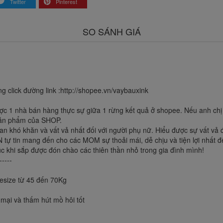
Twitter
Pinterest
SO SÁNH GIÁ
 click đường link :http://shopee.vn/vaybauxink
 1 nhà bán hàng thực sự giữa 1 rừng kết quả ở shopee. Nếu anh chị đã
 sản phẩm của SHOP.
gian khó khăn và vất vả nhất đối với người phụ nữ. Hiểu được sự vất v
 tự tin mang đến cho các MOM sự thoải mái, dễ chịu và tiện lợi nhất
khi sắp được đón chào các thiên thần nhỏ trong gia đình mình!
-----
size từ 45 đến 70Kg
mại và thấm hút mồ hôi tốt