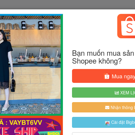
Bạn muốn mua sản 
Shopee không?
Mua ngay
XEM LỊ
Nhận thông b
Cài đặt Bigb