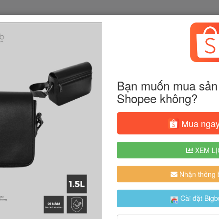
Bạn muốn mua sản 
Shopee không?
Mua ngay
XEM LỊ
Nhận thông b
Cài đặt Bigb