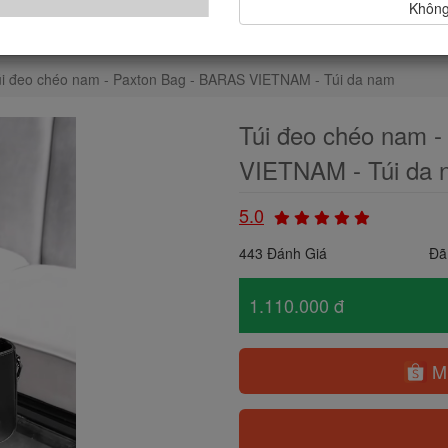
Không,
úi đeo chéo nam - Paxton Bag - BARAS VIETNAM - Túi da nam
Túi đeo chéo nam 
VIETNAM - Túi da
5.0
443 Đánh Giá
Đã
1.110.000 đ
Mu