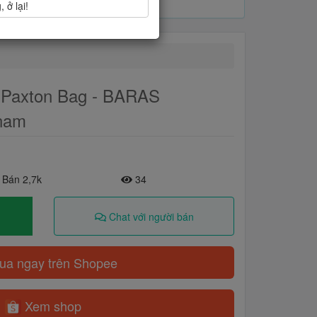
 ở lại!
- Paxton Bag - BARAS
 nam
 Bán 2,7k
34
Chat với người bán
a ngay trên Shopee
Xem shop