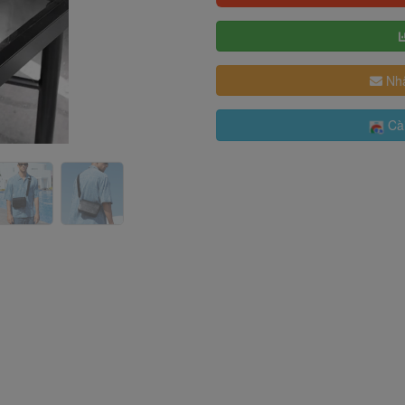
Nhậ
Cài