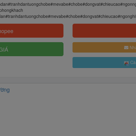
nhdan#tranhdantuongchobe#mevabe#chobe#dongvat#chieucao#ngonng
hphongkhach
hdan#tranhdantuongchobe#mevabe#chobe#dongvat#chieucao#ngongh
hopee
Nhậ
GIÁ
Cài
ường