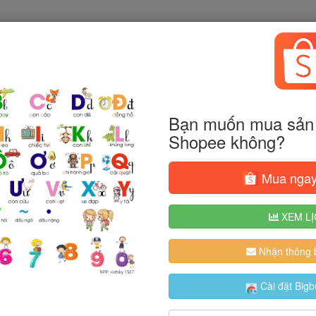
Bạn muốn mua sản 
Shopee không?
Mua ngay
XEM LỊ
Nhận thông b
Cài đặt Bigb