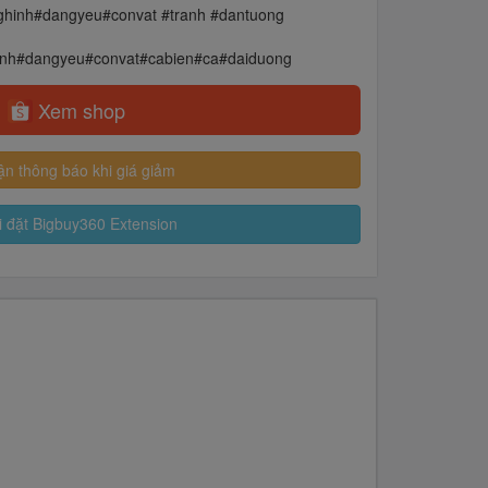
hinh#dangyeu#convat #tranh #dantuong
inh#dangyeu#convat#cabien#ca#daiduong
Xem shop
n thông báo khi giá giảm
 đặt Bigbuy360 Extension