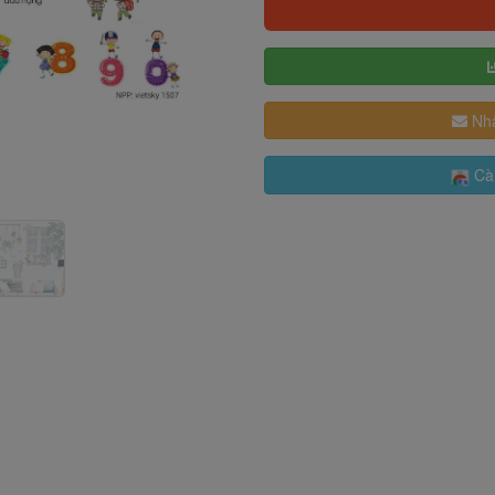
Nhậ
Cài