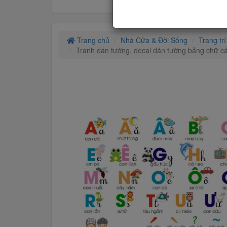
Trang chủ
Nhà Cửa & Đời Sống
Trang tr
Tranh dán tường, decal dán tường bảng chữ cái