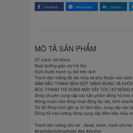
Facebook
Messenger
Linkedin
MÔ TẢ SẢN PHẨM
KT tranh: 60*90cm
Nuôi dưỡng giấc mơ trẻ thơ
Kích thước tranh cụ thể trên ảnh
Tranh dán tường độ dài rộng sẽ phụ thuộc vào cách
ĐẢM BẢO TRANH BỀN ĐẸP, SÁNG BÓNG VÀ KHÔ
BÓC TRANH THÌ DÙNG MÁY SẤY TÓC HƠ NÓNG N
Shop chuyên cung cấp các sản phẩm đồng hồ treo tư
Mong muốn của Shop hoạt động lâu dài, kinh doanh 
Do đó Shop luôn giữ uy tín làm đầu, cung cấp các 
Đồng hồ treo tường Shop cung cấp đảm bảo mẫu mã
Tranh dán tường cho bé , decal, tranh, tranh cho bé
#tranhdántườngchobé #be #dochoi