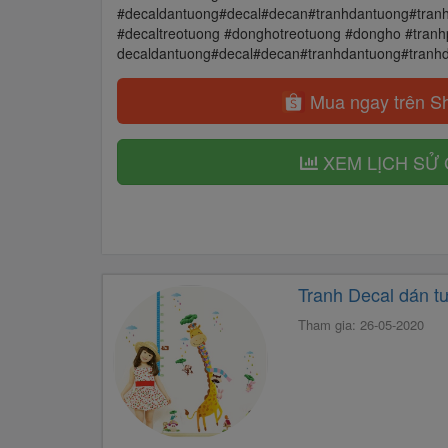
#decaldantuong#decal#decan#tranhdantuong#tra
#decaltreotuong #donghotreotuong #dongho #tran
decaldantuong#decal#decan#tranhdantuong#tran
Mua ngay trên S
XEM LỊCH SỬ 
Tranh Decal dán t
Tham gia: 26-05-2020