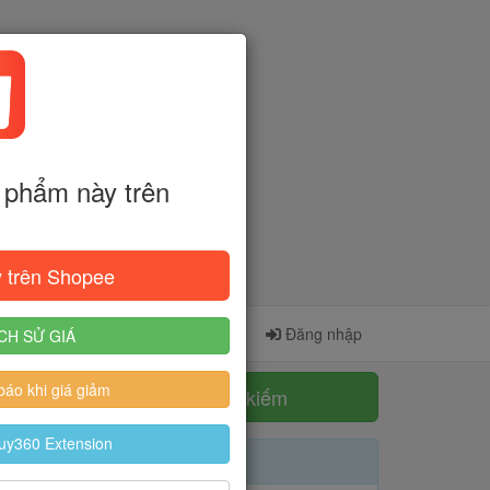
phẩm này trên
 trên Shopee
Cài đặt Extension
Đăng ký
Đăng nhập
CH SỬ GIÁ
áo khi giá giảm
Tìm kiếm
uy360 Extension