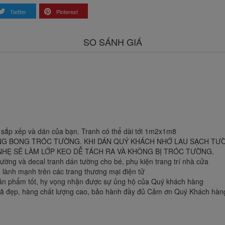
Twitter
Pinterest
SO SÁNH GIÁ
 sắp xếp và dán của bạn. Tranh có thể dài tới 1m2x1m8
NG BONG TRÓC TƯỜNG. KHI DÁN QUÝ KHÁCH NHỚ LAU SẠCH TƯỜ
HẸ SẼ LÀM LỚP KEO DỄ TÁCH RA VÀ KHÔNG BỊ TRÓC TƯỜNG.
ờng và decal tranh dán tường cho bé, phụ kiện trang trí nhà cửa
lành mạnh trên các trang thương mại điện tử
sản phẩm tốt, hy vọng nhận được sự ủng hộ của Quý khách hàng
 đẹp, hàng chất lượng cao, bảo hành đầy đủ Cảm ơn Quý Khách hàng