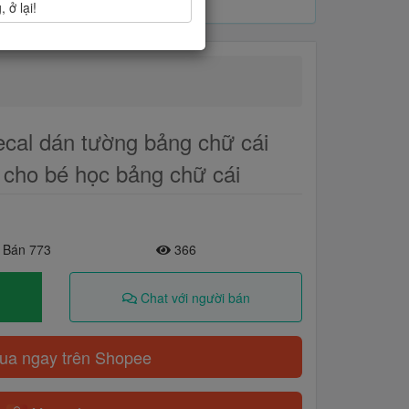
 ở lại!
ecal dán tường bảng chữ cái
nh cho bé học bảng chữ cái
 Bán 773
366
Chat với người bán
a ngay trên Shopee