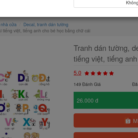
Không,
í nhà cửa
Decal, tranh dán tường
 tiếng việt, tiếng anh cho bé học bảng chữ cái
Tranh dán tường, d
tiếng việt, tiếng a
5.0
149 Đánh Giá
Đã
26.000 đ
Mu