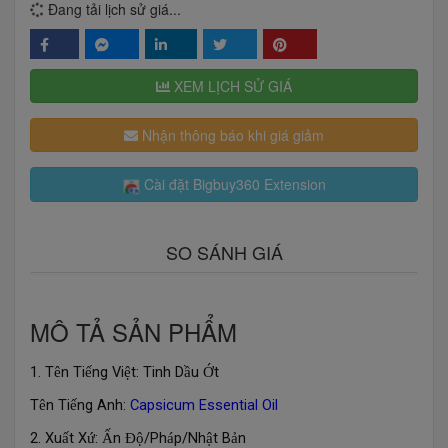
Đang tải lịch sử giá...
XEM LỊCH SỬ GIÁ
Nhận thông báo khi giá giảm
Cài đặt Bigbuy360 Extension
SO SÁNH GIÁ
MÔ TẢ SẢN PHẨM
1. T
n Ti
ng Vi
t: Tinh D
u
t
ê
ế
ệ
ầ
Ớ
T
n Ti
ng Anh:
Capsicum Essential Oil
ê
ế
2. Xu
t X
:
n
/Ph
p/Nh
t B
n
ấ
ứ
Ấ
Độ
á
ậ
ả