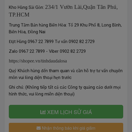
234/1 Vườn Lài,Quận Tân Phú,
Kho H
ng S
i G
n:
à
à
ò
TP.HCM
Trung T
m B
n h
ng Bi
n H
a: T
29 Khu Ph
8, Long B
nh,
â
á
à
ê
ò
ổ
ố
ì
Bi
n H
a,
ng Nai
ê
ò
Đồ
t H
ng 0967 22 7899 T
v
n 0902 82 2729
Đặ
à
ư
ấ
Zalo 0967 22 7899 - Viber 0902 82 2729
https://shopee.vn/tinhdaudalosa
Qu
Kh
ch h
ng
n tham quan v
c
n h
tr
t
v
n chuy
n
ý
á
à
đế
à
ầ
ỗ
ợ
ư
ấ
ê
m
n vui l
ng
i
n tho
i h
n tr
c
ô
ò
đ
ệ
ạ
ẹ
ướ
Ghi ch
: (Kh
ng ti
p t
t c
c
c C
ng ty qu
ng c
o d
i m
i
ú
ô
ế
ấ
ả
á
ô
ả
á
ướ
ọ
h
nh th
c, vui l
ng mi
n
i
n tho
i)
ì
ứ
ò
ễ
đ
ệ
ạ
XEM LỊCH SỬ GIÁ
Nhận thông báo khi giá giảm