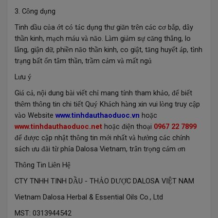
3. C
ng d
ng
ô
ụ
Tinh d
u c
a
t c
t
c d
ng th
gi
n tr
n c
c c
b
p, d
y
ầ
ủ
ớ
ó
á
ụ
ư
ã
ê
á
ơ
ắ
â
th
n kinh, m
ch m
u v
n
o. L
m gi
m s
c
ng th
ng, lo
ầ
ạ
á
à
ã
à
ả
ự
ă
ẳ
l
ng, gi
n d
, phi
n n
o th
n kinh, co gi
t, t
ng huy
t
p, t
nh
ắ
ậ
ữ
ề
ã
ầ
ậ
ă
ế
á
ì
tr
ng b
t
n t
m th
n, tr
m c
m v
m
t ng
ạ
ấ
ổ
â
ầ
ầ
ả
à
ấ
ủ
L
u
ư
ý
Gi
c
, n
i dung b
i vi
t ch
mang t
nh tham kh
o,
bi
t
á
ả
ộ
à
ế
ỉ
í
ả
để
ế
th
m th
ng tin chi ti
t Qu
Kh
ch h
ng xin vui l
ng truy c
p
ê
ô
ế
ý
á
à
ò
ậ
v
o Website
www.tinhdauthaoduoc.vn
ho
c
à
ặ
www.tinhdauthaoduoc.net
ho
c
i
n tho
i
0967 22 7899
ặ
đ
ệ
ạ
c c
p nh
t th
ng tin m
i nh
t v
h
ng c
c ch
nh
để
đượ
ậ
ậ
ô
ớ
ấ
à
ưở
á
í
s
ch
u
i t
ph
a Dalosa Vietnam, tr
n tr
ng c
m
n
á
ư
đã
ừ
í
â
ọ
á
ơ
Th
ng Tin Li
n H
ô
ê
ệ
CTY TNHH TINH D
U - TH
O D
C DALOSA VI
T NAM
Ầ
Ả
ƯỢ
Ệ
Vietnam Dalosa Herbal & Essential Oils Co., Ltd
MST: 0313944542