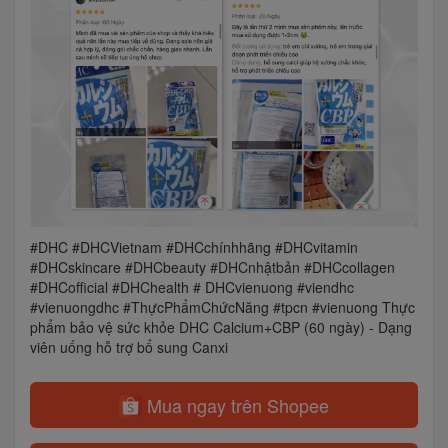
#DHC​ #DHCVietnam​ #DHCchínhhãng​ #DHCvitamin
#DHCskincare​ #DHCbeauty #DHCnhậtbản​ #DHCcollagen
#DHCofficial​ #DHChealth # DHCvienuong #viendhc
#vienuongdhc #ThựcPhẩmChứcNăng #tpcn #vienuong Thực
phẩm bảo vệ sức khỏe DHC Calcium+CBP (60 ngày) - Dạng
viên uống hỗ trợ bổ sung Canxi
Mua ngay trên Shopee