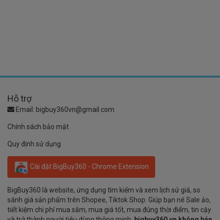
Hỗ trợ
Email:
bigbuy360vn@gmail.com
Chính sách bảo mật
Quy định sử dụng
Cài đặt BigBuy360 - Chrome Extension
BigBuy360 là website, ứng dụng tìm kiếm và xem lịch sử giá, so
sánh giá sản phẩm trên Shopee, Tiktok Shop. Giúp bạn né Sale ảo,
tiết kiệm chi phí mua sắm, mua giá tốt, mua đúng thời điểm, tin cậy
và trở thành người tiêu dùng thông minh.
bigbuy360.vn không bán