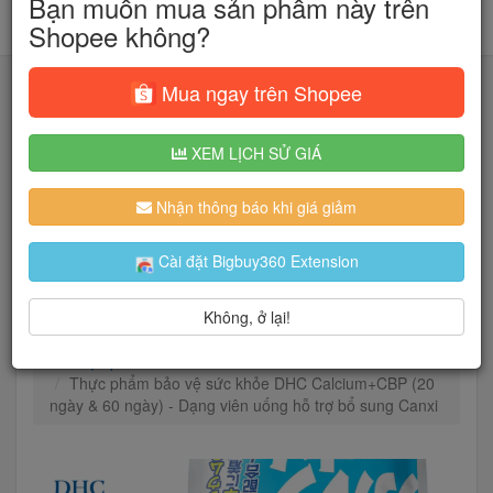
Bạn muốn mua sản phẩm này trên
Shopee không?
Mua ngay trên Shopee
XEM LỊCH SỬ GIÁ
Tìm kiếm
Nhận thông báo khi giá giảm
Người dùng đang quan tâm đến 🔥...
Cài đặt Bigbuy360 Extension
Không, ở lại!
Trang chủ
Sức khỏe
Thực phẩm chức năng
Thực phẩm cho sức khỏe
Thực phẩm bảo vệ sức khỏe DHC Calcium+CBP (20
ngày & 60 ngày) - Dạng viên uống hỗ trợ bổ sung Canxi