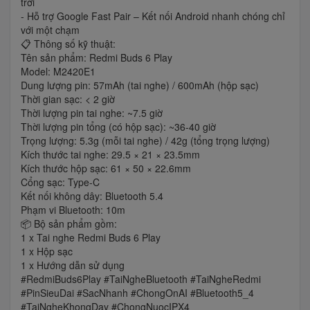
trời
- Hỗ trợ Google Fast Pair – Kết nối Android nhanh chóng chỉ
với một chạm
📋 Thông số kỹ thuật:
Tên sản phẩm: Redmi Buds 6 Play
Model: M2420E1
Dung lượng pin: 57mAh (tai nghe) / 600mAh (hộp sạc)
Thời gian sạc: < 2 giờ
Thời lượng pin tai nghe: ~7.5 giờ
Thời lượng pin tổng (có hộp sạc): ~36-40 giờ
Trọng lượng: 5.3g (mỗi tai nghe) / 42g (tổng trọng lượng)
Kích thước tai nghe: 29.5 × 21 × 23.5mm
Kích thước hộp sạc: 61 × 50 × 22.6mm
Cổng sạc: Type-C
Kết nối không dây: Bluetooth 5.4
Phạm vi Bluetooth: 10m
📦 Bộ sản phẩm gồm:
1 x Tai nghe Redmi Buds 6 Play
1 x Hộp sạc
1 x Hướng dẫn sử dụng
#RedmiBuds6Play #TaiNgheBluetooth #TaiNgheRedmi
#PinSieuDai #SacNhanh #ChongOnAI #Bluetooth5_4
#TaiNgheKhongDay #ChongNuocIPX4