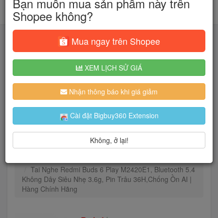
Bạn muốn mua sản phẩm này trên
Shopee không?
Mua ngay trên Shopee
XEM LỊCH SỬ GIÁ
Tìm kiếm
Nhận thông báo khi giá giảm
Người dùng đang quan tâm đến 🔥...
Cài đặt Bigbuy360 Extension
Không, ở lại!
Trang chủ
Điện Máy - Điện Tử
Tai Nghe
Nhét tai bluetooth
Tai Nghe Redmi Buds 6 Play M2420E1, Bluetooth 5.4
Không Dây Siêu Nhẹ 3.6g, Pin Trâu 36H,Chống Ồn AI |
Hàng Chính Hãng