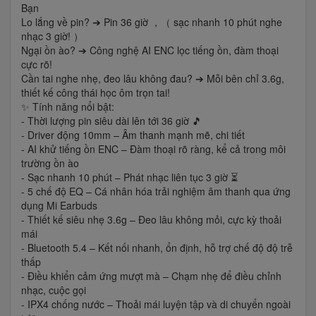
Bạn
Lo lắng về pin? ➔ Pin 36 giờ ，（ sạc nhanh 10 phút nghe
nhạc 3 giờ! ）
Ngại ồn ào? ➔ Công nghệ AI ENC lọc tiếng ồn, đàm thoại
cực rõ!
Cần tai nghe nhẹ, đeo lâu không đau? ➔ Mỗi bên chỉ 3.6g,
thiết kế công thái học ôm trọn tai!
✨ Tính năng nổi bật:
- Thời lượng pin siêu dài lên tới 36 giờ 🎵
- Driver động 10mm – Âm thanh mạnh mẽ, chi tiết
- AI khử tiếng ồn ENC – Đàm thoại rõ ràng, kể cả trong môi
trường ồn ào
- Sạc nhanh 10 phút – Phát nhạc liên tục 3 giờ ⏳
- 5 chế độ EQ – Cá nhân hóa trải nghiệm âm thanh qua ứng
dụng Mi Earbuds
- Thiết kế siêu nhẹ 3.6g – Đeo lâu không mỏi, cực kỳ thoải
mái
- Bluetooth 5.4 – Kết nối nhanh, ổn định, hỗ trợ chế độ độ trễ
thấp
- Điều khiển cảm ứng mượt mà – Chạm nhẹ để điều chỉnh
nhạc, cuộc gọi
- IPX4 chống nước – Thoải mái luyện tập và di chuyển ngoài