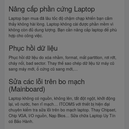
Nâng cấp phần cứng Laptop
Laptop bạn mua đã lâu tốc độ chậm chạp khiến bạn cảm
thấy không hài lòng. Laptop không cài được phần mềm vì
không còn đủ dung lượng. Bạn cần nâng cấp laptop để phù
hợp cho công việc.
Phục hồi dữ liệu
Phục hồi dữ liệu do xóa nhầm, format, mất partition, rơi rớt,
cháy nổi, bad sector. Thay thế sao chép dữ liệu từ máy cũ
sang máy mới, ổ cứng cũ sang mới,…
Sửa các lỗi trên bo mạch
(Mainboard)
Laptop không có nguồn, không lên, tắt đột ngột, khởi động
lại, vô nước, hen rỉ mạch… ITCOMS với thiết bị hiện đại
chuyên kiểm tra sửa lỗi trên bo mạch laptop. Thay Chipset,
Chip VGA, I/O nguồn, Nạp Bios… Sửa chữa Laptop Uy Tín
có Bảo Hành.