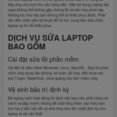
đáp ứng cho mọi nhu cầu công việc. Việc sử dụng Laptop lâu
ngày không thể không gặp những lỗi cơ bản hay phức tạp.
Những lúc như vậy bạn không thể tự khắc phục được. Phải
cần đến nhân viên kỹ thuật để hỗ trợ, trung tâm sửa chữa
laptop uy tín để khắc phục.
DỊCH VỤ SỬA LAPTOP
BAO GỒM
Cài đặt sửa lồi phần mềm
Cài đặt hệ điều hành Windows, Linux, MacOS,.. Sửa lỗi phần
mềm ứng dụng văn phòng, kế toán, đồ họa, diệt virus các
loại Trojan, Keperlook, virus quảng cáo làm chậm máy.
Vệ sinh bảo trì định kỳ
Để laptop luôn hoạt động ổn định việc bạn cần phải nâng niu
tránh va đập manh, không để chất lỏng thấm vào máy bạn
còn lưu ý đến vấn đề vệ sinh thay keo tản nhiệt định kỳ cho
laptop là rất cần thiết