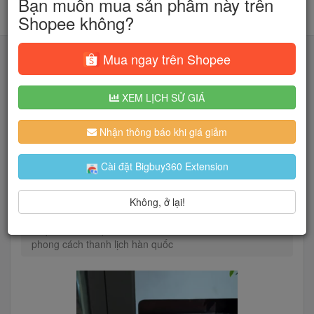
Bạn muốn mua sản phẩm này trên
Shopee không?
Mua ngay trên Shopee
XEM LỊCH SỬ GIÁ
Tìm kiếm
Nhận thông báo khi giá giảm
Người dùng đang quan tâm đến 🔥...
Cài đặt Bigbuy360 Extension
Không, ở lại!
Trang chủ
Vali - Balo - Túi xách - Ví
Túi tote
(Sẵn-hoả tốc) Túi tote chio2nd vải dù kèm charm ví
phong cách thanh lịch hàn quốc