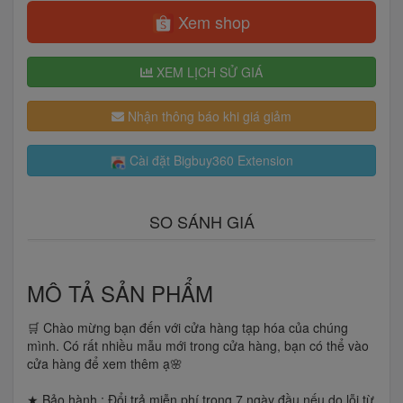
Xem shop
XEM LỊCH SỬ GIÁ
Nhận thông báo khi giá giảm
Cài đặt Bigbuy360 Extension
SO SÁNH GIÁ
MÔ TẢ SẢN PHẨM
🛒 Chào mừng bạn đến với cửa hàng tạp hóa của chúng
mình. Có rất nhiều mẫu mới trong cửa hàng, bạn có thể vào
cửa hàng để xem thêm ạ🌸
★ Bảo hành : Đổi trả miễn phí trong 7 ngày đầu nếu do lỗi từ