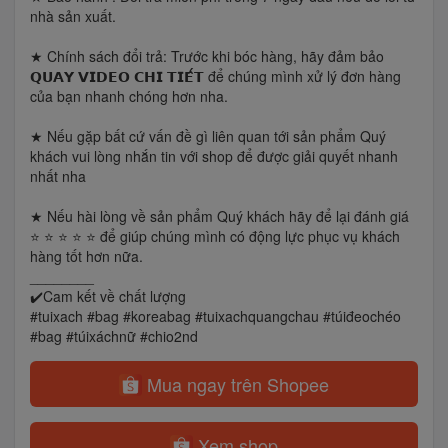
nhà sản xuất.
★ Chính sách đổi trả: Trước khi bóc hàng, hãy đảm bảo
𝗤𝗨𝗔𝗬 𝗩𝗜𝗗𝗘𝗢 𝗖𝗛𝗜 𝗧𝗜𝗘̂́𝗧 để chúng mình xử lý đơn hàng
của bạn nhanh chóng hơn nha.
★ Nếu gặp bất cứ vấn đề gì liên quan tới sản phẩm Quý
khách vui lòng nhắn tin với shop để được giải quyết nhanh
nhất nha
★ Nếu hài lòng về sản phẩm Quý khách hãy để lại đánh giá
⭐ ⭐ ⭐ ⭐ ⭐ để giúp chúng mình có động lực phục vụ khách
hàng tốt hơn nữa.
________
✔️Cam kết về chất lượng
#tuixach #bag #koreabag #tuixachquangchau #túiđeochéo
#bag #túixáchnữ #chio2nd
Mua ngay trên Shopee
Xem shop