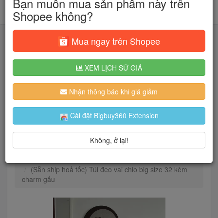
Bạn muốn mua sản phẩm này trên
Shopee không?
Mua ngay trên Shopee
XEM LỊCH SỬ GIÁ
Tìm kiếm
Nhận thông báo khi giá giảm
Người dùng đang quan tâm đến 🔥...
Cài đặt Bigbuy360 Extension
Không, ở lại!
Trang chủ
Vali - Balo - Túi xách - Ví
Túi đeo chéo & Túi đeo vai
(Sẵn ship hoả tốc) Túi đeo vai chio big size 32 kèm
charm gấu