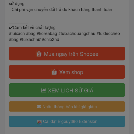
sử dụng
- Chi phí vận chuyển đổi trả do khách hàng thanh toán
________
✔️Cam kết về chất lượng
#tuixach #bag #koreabag #tuixachquangchau #túiđeochéo
#bag #túixáchnữ #chio2nd
Mua ngay trên Shopee
Xem shop
XEM LỊCH SỬ GIÁ
Nhận thông báo khi giá giảm
Cài đặt Bigbuy360 Extension