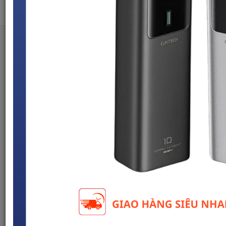
Tìm kiếm
Người dùng đang quan tâm đến 🔥...
Trang chủ
Điện Thoại & Phụ Kiện
Sạc dự phòng & Pin
5000 - 10000mAh
Sạc Dự Phòng Cuktech Mi Turbro 120W (PB100P)
10000mAh 1C1A 150W PD 3.0 PPS5A QC - BH 18
THÁNG