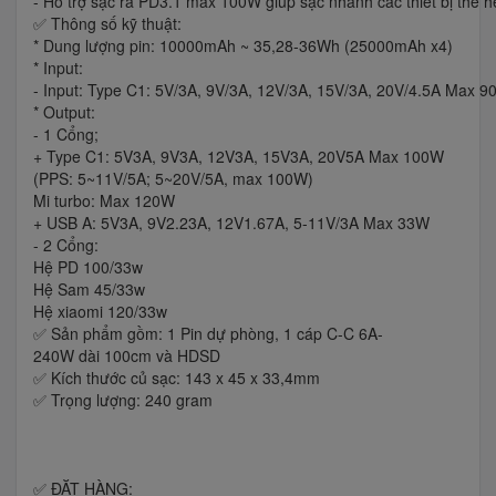
- Hỗ trợ sạc ra PD3.1 max 100W giúp sạc nhanh các thiết bị thế h
✅ Thông số kỹ thuật:
* Dung lượng pin: 10000mAh ~ 35,28-36Wh (25000mAh x4)
* Input:
- Input: Type C1: 5V/3A, 9V/3A, 12V/3A, 15V/3A, 20V/4.5A Max 9
* Output:
- 1 Cổng;
+ Type C1: 5V3A, 9V3A, 12V3A, 15V3A, 20V5A Max 100W
(PPS: 5~11V/5A; 5~20V/5A, max 100W)
Mi turbo: Max 120W
+ USB A: 5V3A, 9V2.23A, 12V1.67A, 5-11V/3A Max 33W
- 2 Cổng:
Hệ PD 100/33w
Hệ Sam 45/33w
Hệ xiaomi 120/33w
✅ Sản phẩm gồm: 1 Pin dự phòng, 1 cáp C-C 6A-
240W dài 100cm và HDSD
✅ Kích thước củ sạc: 143 x 45 x 33,4mm
✅ Trọng lượng: 240 gram
✅ ĐẶT HÀNG: