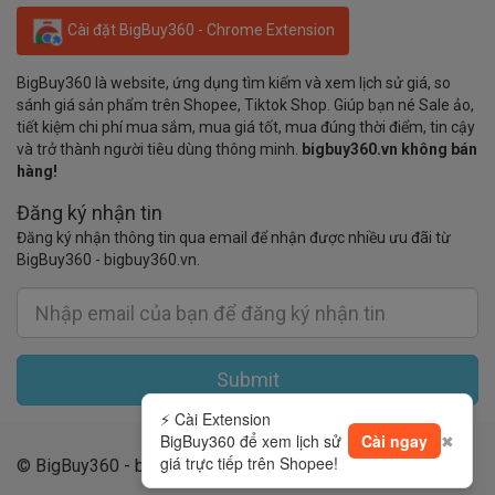
Cài đặt BigBuy360 - Chrome Extension
BigBuy360 là website, ứng dụng tìm kiếm và xem lịch sử giá, so
sánh giá sản phẩm trên Shopee, Tiktok Shop. Giúp bạn né Sale ảo,
tiết kiệm chi phí mua sắm, mua giá tốt, mua đúng thời điểm, tin cậy
và trở thành người tiêu dùng thông minh.
bigbuy360.vn không bán
hàng!
Đăng ký nhận tin
Đăng ký nhận thông tin qua email để nhận được nhiều ưu đãi từ
BigBuy360 - bigbuy360.vn.
Submit
⚡ Cài Extension
BigBuy360 để xem lịch sử
Cài ngay
✖
giá trực tiếp trên Shopee!
© BigBuy360 - bigbuy360.vn 2019 - 2026