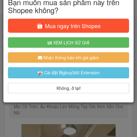
Bạn muốn mua sản phẩm này trên
Shopee không?
Mua ngay trên Shopee
XEM LỊCH SỬ GIÁ
Tìm kiếm
Nhận thông báo khi giá giảm
Người dùng đang quan tâm đến 🔥...
Cài đặt Bigbuy360 Extension
Không, ở lại!
Trang chủ
Thời Trang Nữ
Áo len & Cardigan
RICH-THEY Áo Khoác Len Cardigan Dệt Kim Mềm
Mịn Cổ Tròn, Áo Khoác Len Mỏng Tay Dài Xinh Xắn Cho
Nữ