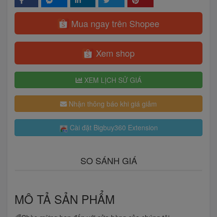
Mua ngay trên Shopee
Xem shop
XEM LỊCH SỬ GIÁ
Nhận thông báo khi giá giảm
Cài đặt Bigbuy360 Extension
SO SÁNH GIÁ
MÔ TẢ SẢN PHẨM