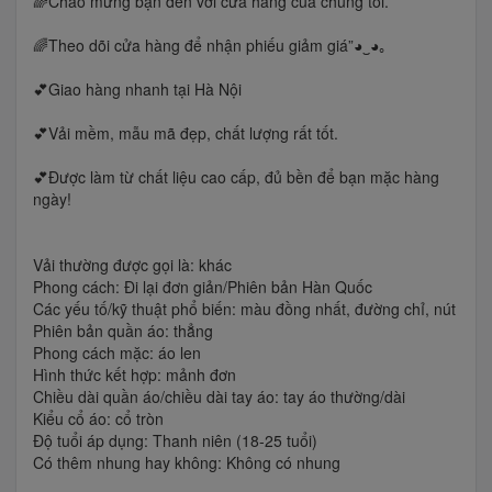
🌈Chào mừng bạn đến với cửa hàng của chúng tôi.
🌈Theo dõi cửa hàng để nhận phiếu giảm giá”◕‿◕｡
💕Giao hàng nhanh tại Hà Nội
💕Vải mềm, mẫu mã đẹp, chất lượng rất tốt.
💕Được làm từ chất liệu cao cấp, đủ bền để bạn mặc hàng
ngày!
Vải thường được gọi là: khác
Phong cách: Đi lại đơn giản/Phiên bản Hàn Quốc
Các yếu tố/kỹ thuật phổ biến: màu đồng nhất, đường chỉ, nút
Phiên bản quần áo: thẳng
Phong cách mặc: áo len
Hình thức kết hợp: mảnh đơn
Chiều dài quần áo/chiều dài tay áo: tay áo thường/dài
Kiểu cổ áo: cổ tròn
Độ tuổi áp dụng: Thanh niên (18-25 tuổi)
Có thêm nhung hay không: Không có nhung