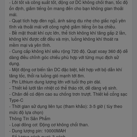
- Lõi tốt và công suất tốt, động cơ DC không chổi than, tốc độ
ổn định, giảm tiếng ồn mang đến cho bạn không gian thoải
mái.
- Quạt tích hợp đèn ngủ, ánh sáng dịu nhẹ cho giấc ngủ yên
tĩnh và thoải mái với công nghệ giảm tiếng ồn ba chiều.
- Bề mặt thoát khí cực lớn, thể tích không khí tăng gấp 2 lần,
không khí được cắt đều và mịn, luồng không khí thoát ra
mềm mại và yên tĩnh.
- Cung cấp không khí siêu rộng 720 độ. Quạt xoay 360 độ dễ
dàng điều chỉnh góc chiếu phù hợp với từng mục địch sử
dụng.
- Một động cơ biến tần DC đặc biệt, kết hợp với bộ dẫn khí
tăng tốc, thổi ra luồng gió mạnh tới 8m.
- Pin Lithium dung lượng lớn với tuổi thọ pin dài.
- Thiết kế lưới tản nhiệt có thể tháo rời, dễ dàng vệ sinh.
- Chân đế có đệm cao su chống trơn trượt. Thiết kế cổng sạc
Type-C
- Thời gian sử dụng liên tục (tham khảo): 3-5 giờ ( tùy theo
mức độ lựa chọn)
Thông Tin Sản Phẩm
- Loại đông cơ: Động cơ không chổi than.
- Dung lượng pin: 10000MAH
- Số lượng cánh quạt: 3 cánh