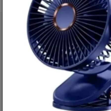
Tìm kiếm
Người dùng đang quan tâm đến 🔥...
Trang chủ
Thiết Bị Điện Gia Dụng
Quạt & Máy nóng lạnh
Quạt
Quạt Mini Kẹp Bàn DIDOOGLT - Quạt Tích Điện Có
Đèn 5 Tốc Độ Gió Tiện Lợi