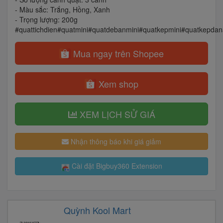
- Màu sắc: Trắng, Hồng, Xanh
- Trọng lượng: 200g
#quattichdien#quatmini#quatdebanmini#quatkepmini#quatkepdan
Mua ngay trên Shopee
Xem shop
XEM LỊCH SỬ GIÁ
Nhận thông báo khi giá giảm
Cài đặt Bigbuy360 Extension
Quỳnh Kool Mart