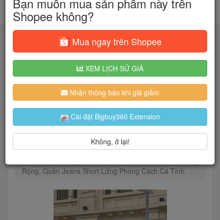
Bạn muốn mua sản phẩm này trên
Shopee không?
Mua ngay trên Shopee
XEM LỊCH SỬ GIÁ
Tìm kiếm
Nhận thông báo khi giá giảm
Người dùng đang quan tâm đến 🔥...
Cài đặt Bigbuy360 Extension
Không, ở lại!
Trang chủ
Thời Trang Nam
Quần jean
Quần Wide Leg Short Jeans GODMOTHER Nam Ống
Rộng, Quần Jeans Short Lửng Phong Cách Cá Tính