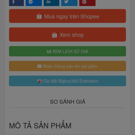
Mua ngay trên Shopee
Xem shop
XEM LỊCH SỬ GIÁ
Nhận thông báo khi giá giảm
Cài đặt Bigbuy360 Extension
SO SÁNH GIÁ
MÔ TẢ SẢN PHẨM