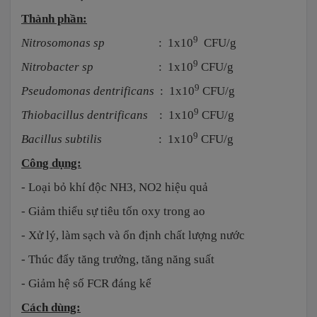
Thành phần:
9
Nitrosomonas sp
: 1x10
CFU/g
9
Nitrobacter sp
: 1x10
CFU/g
9
Pseudomonas dentrificans
: 1x10
CFU/g
9
Thiobacillus dentrificans
: 1x10
CFU/g
9
Bacillus subtilis
: 1x10
CFU/g
Công dụng:
- Loại bỏ khí độc NH3, NO2 hiệu quả
- Giảm thiểu sự tiêu tốn oxy trong ao
- Xử lý, làm sạch và ổn định chất lượng nước
- Thúc đẩy tăng trưởng, tăng năng suất
- Giảm hệ số FCR đáng kể
Cách dùng: