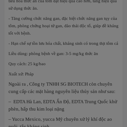
tiêu hóa thức ăn của tôm đạt hiệu quả cao hơn, tăng hiệu quả
sử dụng thức ăn.
- Tăng cường chức năng gan, đặc biệt chức năng gan tụy của
tôm, phòng chứng hoại tử gan, đào thải độc tố, giúp đề kháng
tốt với bệnh.
- Hạn chế sự tồn lưu hóa chất, kháng sinh có trong thịt tôm cá
Liều dùng: phòng bệnh về gan: 3-5 mg/kg thức ăn
Quy cách: 25 kg/bao
Xuất xứ: Pháp
Ngoài ra , Công ty TNHH SG BIOTECH còn chuyên
cung cấp các mặt hàng nguyên liệu thủy sản như sau:
– EDTA Hà Lan, EDTA Ấn Độ, EDTA Trung Quốc khử
phèn, hấp thu kim loại nặng
– Yucca Mexico, yucca Mỹ chuyên xử lý khí độc ao
nuôi, tẩy kháng sinh