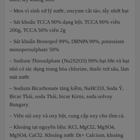
– Men vi sinh xử lý nước, enzyme cắt tảo, tẩy nhớt bạt
– Sát khuẩn TCCA 90% dạng bột, TCCA 90% viên
200g, TCCA 50% viên 2g
– Sát khuẩn Bronopol 99%, DBNPA 99%, potassium
monopersulphate 50%
– Sodium Thiosulphate (Na2S2O3) 99% hạt lớn và hạt
nhỏ có tác dụng trung hòa chlorine, thuốc trừ sâu, làm
mát nước
– Sodium Bicarbonate tăng kiềm, NaHCO3, Soda Ý,
Bicar Thái, soda Thái, bicar Kirns, soda solvay
Bungary.
– Viên sủi oxy và oxy bột, cung cấp oxy cho tôm cá.
– Khoáng tạt nguyên liệu: KCl, MgCl2, MgSO4,
MgSO4, CaCl2. Khoáng nước Dr+ Calcium, khoáng