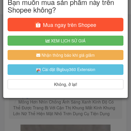
Bạn muốn mua sản phẩm này trên
Shopee không?
Mua ngay trên Shopee
XEM LỊCH SỬ GIÁ
Tìm kiếm
Nhận thông báo khi giá giảm
Người dùng đang quan tâm đến 🔥...
Cài đặt Bigbuy360 Extension
Không, ở lại!
Trang chủ
Phụ Kiện Thời Trang
Kính mắt
Gọng kính
Mỏng Hơn Nhìn Chống Ánh Sáng Xanh Kính Độ Có
Thể Được Trang Bị Với Cận Thị Khung Mắt Kính Khung
Lớn Nữ Thể Hiện Mặt Nhỏ Trơn Dụng Cụ Tiện Dụng