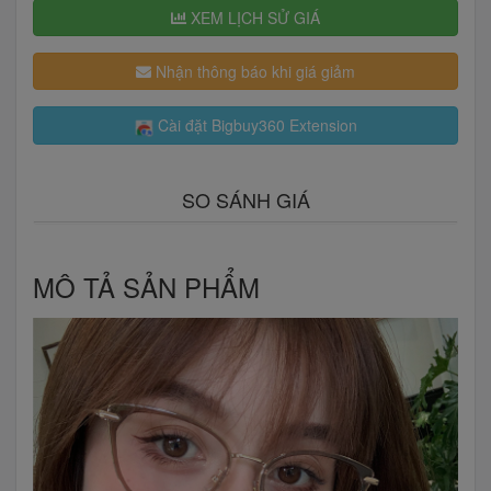
XEM LỊCH SỬ GIÁ
Nhận thông báo khi giá giảm
Cài đặt Bigbuy360 Extension
SO SÁNH GIÁ
MÔ TẢ SẢN PHẨM