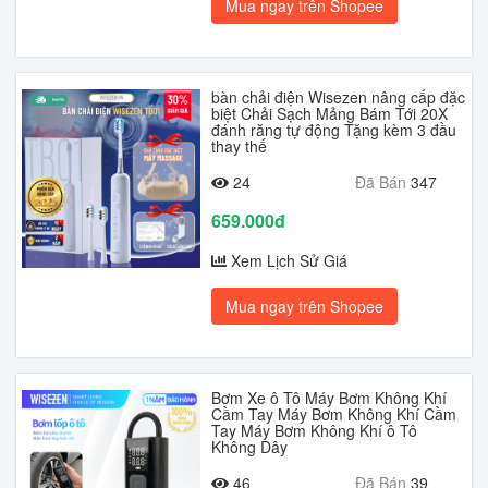
Mua ngay trên Shopee
bàn chải điện Wisezen nâng cấp đặc
biệt Chải Sạch Mảng Bám Tới 20X
đánh răng tự động Tặng kèm 3 đầu
thay thế
24
Đã Bán
347
659.000đ
Xem Lịch Sử Giá
Mua ngay trên Shopee
Bơm Xe ô Tô Máy Bơm Không Khí
Cầm Tay Máy Bơm Không Khí Cầm
Tay Máy Bơm Không Khí ô Tô
Không Dây
46
Đã Bán
39