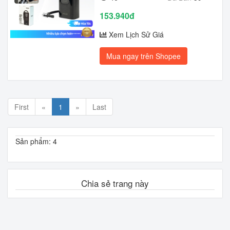
153.940đ
Xem Lịch Sử Giá
Mua ngay trên Shopee
First
«
1
»
Last
Sản phẩm: 4
Chia sẻ trang này