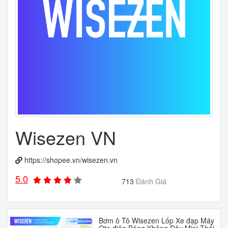
Wisezen VN
https://shopee.vn/wisezen.vn
5.0
713
Đánh Giá
Bơm ô Tô Wisezen Lốp Xe đạp Máy