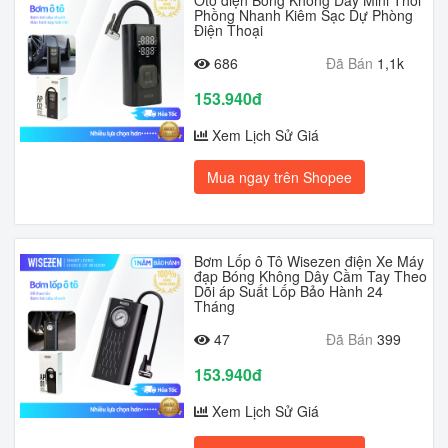
Oto điện Bóng Không Dây Mini Thổi
Phồng Nhanh Kiêm Sạc Dự Phòng
Điện Thoại
686
Đã Bán
1,1k
153.940đ
Xem Lịch Sử Giá
Mua ngay trên Shopee
Bơm Lốp ô Tô Wisezen điện Xe Máy
đạp Bóng Không Dây Cầm Tay Theo
Dõi áp Suất Lốp Bảo Hành 24
Tháng
47
Đã Bán
399
153.940đ
Xem Lịch Sử Giá