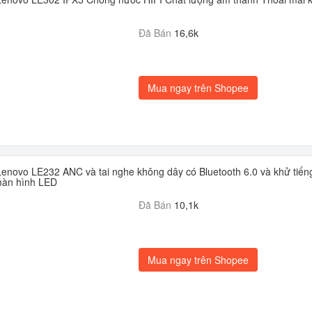
Đã Bán
16,6k
Mua ngay trên Shopee
Lenovo LE232 ANC và tai nghe không dây có Bluetooth 6.0 và khử tiến
màn hình LED
Đã Bán
10,1k
Mua ngay trên Shopee