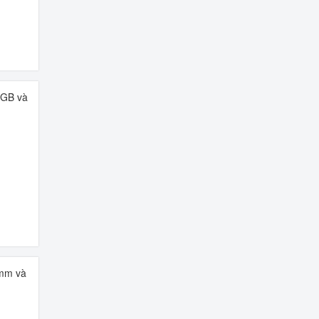
2GB và
4mm và