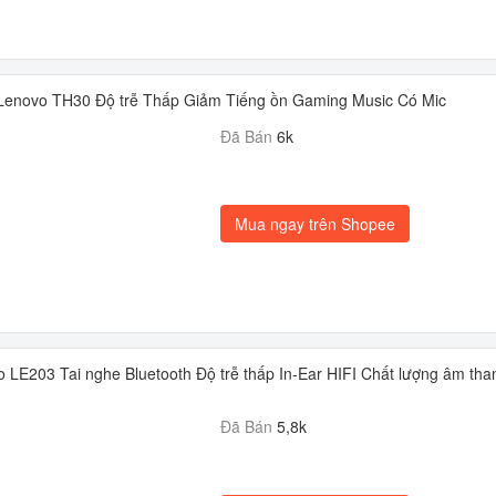
 Lenovo TH30 Độ trễ Thấp Giảm Tiếng ồn Gaming Music Có Mic
Đã Bán
6k
Mua ngay trên Shopee
 LE203 Tai nghe Bluetooth Độ trễ thấp In-Ear HIFI Chất lượng âm tha
Đã Bán
5,8k