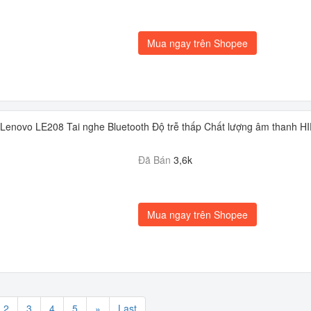
Mua ngay trên Shopee
Lenovo LE208 Tai nghe Bluetooth Độ trễ thấp Chất lượng âm thanh HI
Đã Bán
3,6k
Mua ngay trên Shopee
2
3
4
5
»
Last