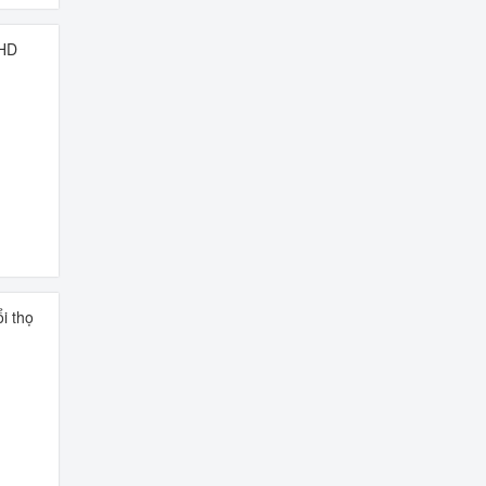
 HD
i thọ