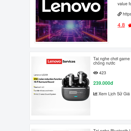
value f
http
4.8
Tai nghe chơi game 
chống nước
423
239.000đ
Xem Lịch Sử Giá
Tai nghe Bluetooth