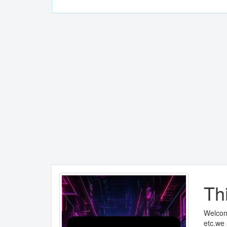
Th
Welcome
etc.we 