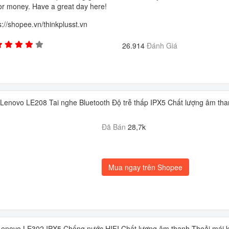
or money. Have a great day here!
s://shopee.vn/thinkplusst.vn
26.914
Đánh Giá
Lenovo LE208 Tai nghe Bluetooth Độ trễ thấp IPX5 Chất lượng âm tha
Đã Bán
28,7k
Mua ngay trên Shopee
 Lenovo LE302 IPX5 Chống nước HIFI Chất lượng âm thanh Thoải mái k