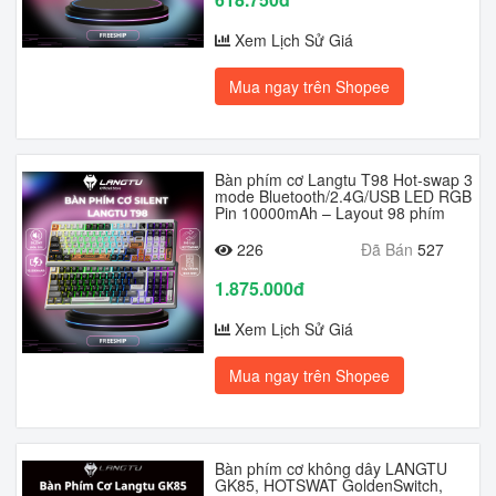
Xem Lịch Sử Giá
Mua ngay trên Shopee
Bàn phím cơ Langtu T98 Hot-swap 3
mode Bluetooth/2.4G/USB LED RGB
Pin 10000mAh – Layout 98 phím
226
Đã Bán
527
1.875.000đ
Xem Lịch Sử Giá
Mua ngay trên Shopee
Bàn phím cơ không dây LANGTU
GK85, HOTSWAT GoldenSwitch,