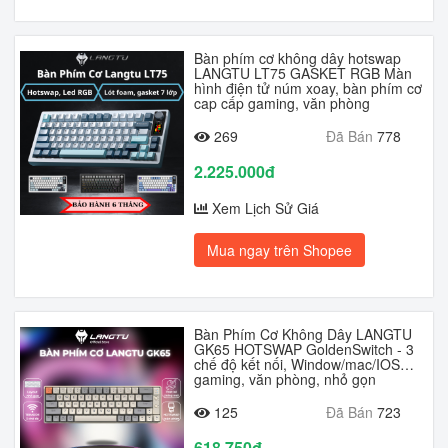
Bàn phím cơ không dây hotswap
LANGTU LT75 GASKET RGB Màn
hình điện tử núm xoay, bàn phím cơ
cap cấp gaming, văn phòng
269
Đã Bán
778
2.225.000đ
Xem Lịch Sử Giá
Mua ngay trên Shopee
Bàn Phím Cơ Không Dây LANGTU
GK65 HOTSWAP GoldenSwitch - 3
chế độ kết nối, Window/mac/IOS…
gaming, văn phòng, nhỏ gọn
125
Đã Bán
723
618.750đ