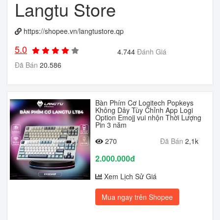
Langtu Store
https://shopee.vn/langtustore.qp
5.0
4.744
Đánh Giá
Đã Bán
20.586
Bàn Phím Cơ Logitech Popkeys
Không Dây Tùy Chỉnh App Logi
Option Emojj vui nhộn Thời Lượng
Pin 3 năm
270
Đã Bán
2,1k
2.000.000đ
Xem Lịch Sử Giá
Mua ngay trên Shopee