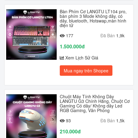
Bàn Phím Cơ LANGTU LT104 pro,
bàn phím 3 Mode không dây, có
dây, bluetooth, Hotswap,màn hình
điện tử
177
Đã Bán
1,9k
1.500.000đ
Xem Lịch Sử Giá
Mua ngay trên Shopee
Chuột Máy Tính Không Dây
LANGTU G3 Chính Hãng, Chuột Cơ
Gaming Có dây/ Không dây Led
RGB Gaming, Văn Phòng
93
Đã Bán
1,5k
210.000đ