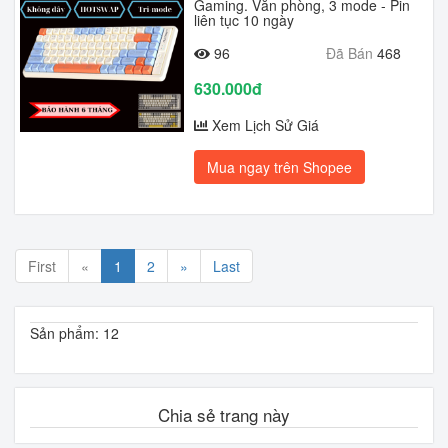
Gaming. Văn phòng, 3 mode - Pin
liên tục 10 ngày
96
Đã Bán
468
630.000đ
Xem Lịch Sử Giá
Mua ngay trên Shopee
First
«
1
2
»
Last
Sản phẩm: 12
Chia sẻ trang này