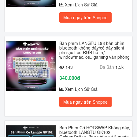
Xem Lịch Sử Giá
Mua ngay trên Shopee
Bàn phím LANGTU L98 bàn phím
bluetooth không dây/có dây silent
pin sạc Led RGB hỗ trợ
window/mac,ios...gaming văn phòng
143
Đã Bán
1,5k
340.000đ
Xem Lịch Sử Giá
Mua ngay trên Shopee
Bàn Phím Cơ HOTSWAP Không dây,
bluetooth LANGTU GK102
GoldenSwitch, Bàn phím cơ 3 mode