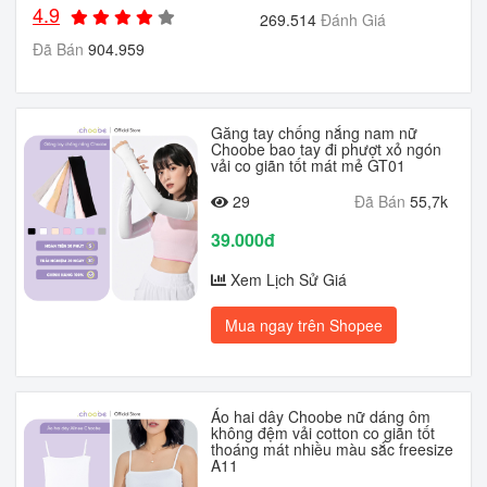
4.9
269.514
Đánh Giá
Đã Bán
904.959
Găng tay chống nắng nam nữ
Choobe bao tay đi phượt xỏ ngón
vải co giãn tốt mát mẻ GT01
29
Đã Bán
55,7k
39.000đ
Xem Lịch Sử Giá
Mua ngay trên Shopee
Áo hai dây Choobe nữ dáng ôm
không đệm vải cotton co giãn tốt
thoáng mát nhiều màu sắc freesize
A11