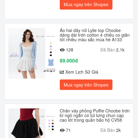
Mua ngay trên Shopee
Áo hai dây nữ Lylie top Choobe
dáng dài trơn cotton 4 chiều co giãn
tốt nhiều màu sắc mùa hè A133
128
Đã Bán
2,1k
89.000đ
Xem Lịch Sử Giá
Mua ngay trên Shopee
Chân váy phồng Puffie Choobe trơn
bí ngô ngắn có túi lưng chun cạp
cao lót trong quần bảo hộ CV58
71
Đã Bán
2k