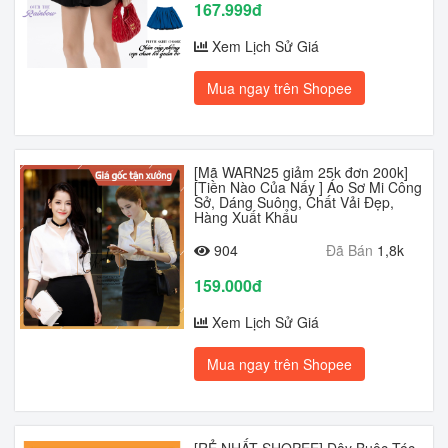
167.999đ
Xem Lịch Sử Giá
Mua ngay trên Shopee
[Mã WARN25 giảm 25k đơn 200k]
[Tiền Nào Của Nấy ] Áo Sơ Mi Công
Sở, Dáng Suông, Chất Vải Đẹp,
Hàng Xuất Khẩu
904
Đã Bán
1,8k
159.000đ
Xem Lịch Sử Giá
Mua ngay trên Shopee