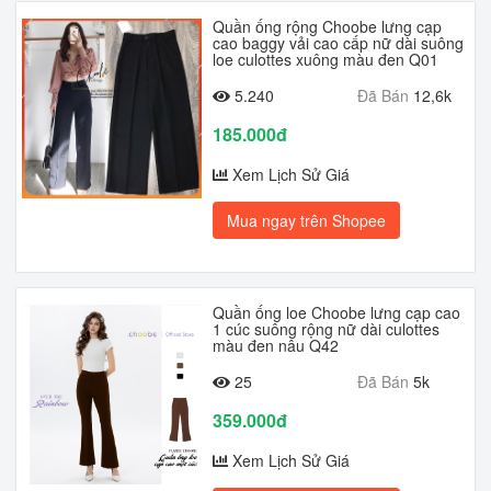
Quần ống rộng Choobe lưng cạp
cao baggy vải cao cấp nữ dài suông
loe culottes xuông màu đen Q01
5.240
Đã Bán
12,6k
185.000đ
Xem Lịch Sử Giá
Mua ngay trên Shopee
Quần ống loe Choobe lưng cạp cao
1 cúc suông rộng nữ dài culottes
màu đen nâu Q42
25
Đã Bán
5k
359.000đ
Xem Lịch Sử Giá