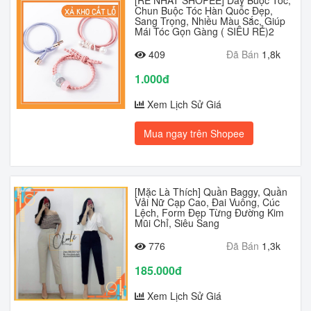
[RẺ NHẤT SHOPEE] Dây Buộc Tóc,
Chun Buộc Tóc Hàn Quốc Đẹp,
Sang Trọng, Nhiều Màu Sắc, Giúp
Mái Tóc Gọn Gàng ( SIÊU RẺ)2
409
Đã Bán
1,8k
1.000đ
Xem Lịch Sử Giá
Mua ngay trên Shopee
[Mặc Là Thích] Quần Baggy, Quần
Vải Nữ Cạp Cao, Đai Vuông, Cúc
Lệch, Form Đẹp Từng Đường Kim
Mũi Chỉ, Siêu Sang
776
Đã Bán
1,3k
185.000đ
Xem Lịch Sử Giá