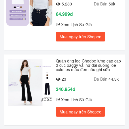
5.280
Đã Bán
50k
64.999đ
Xem Lịch Sử Giá
Mua ngay trên Shopee
Quần ống loe Choobe lưng cạp cao
2 cúc baggy vải nữ dài suông loe
culottes màu đen nâu ghi sữa
23
Đã Bán
44,3k
340.854đ
Xem Lịch Sử Giá
Mua ngay trên Shopee