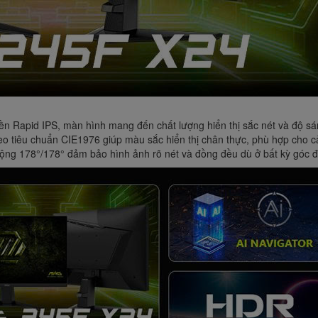
ền Rapid IPS, màn hình mang đến chất lượng hiển thị sắc nét và độ sá
iêu chuẩn CIE1976 giúp màu sắc hiển thị chân thực, phù hợp cho cả 
rộng 178°/178° đảm bảo hình ảnh rõ nét và đồng đều dù ở bất kỳ góc 