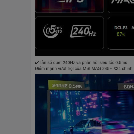
✔️Tần số quét 240Hz và phản hồi siêu tốc 0.5ms
Điểm mạnh vượt trội của MSI MAG 245F X24 chính là