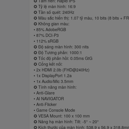
✪ Tấm nền: Rapid IPS
✪ Tỷ lệ màn hình: 16:9
✪ Tần số quét: 240Hz
✪ Màu sắc hiển thị: 1.07 tỷ màu, 10 bits (8 bits + F
✪ Không gian màu:
• 85% AdobeRGB
• 87% DCI-P3
• 112% sRGB
✪ Độ sáng màn hình: 300 nits
✪ Độ Tương phản: 1000:1
✪ Tốc độ phản hồi: 0.05ms GtG
✪ Cổng kết nối:
• 2x HDMI 2.0b (FHD@240Hz)
• 1x DisplayPort 1.2a
• 1x Audio/Mic 3.5mm
✪ Tính năng màn hình:
• Anti-Glare
• AI NAVIGATOR
• Anti-Flicker
• Game Console Mode
✪ VESA Mount: 100 x 100 mm
✪ Nâng hạ màn hình: Tilt: -5° ~ 20°
✪ Kích thước của màn hình: 538.9 x 56.9 x 318.8m