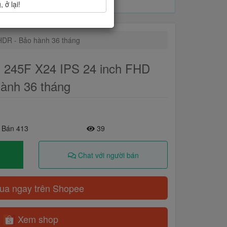
 ở lại!
DR - Bảo hành 36 tháng
 245F X24 IPS 24 inch FHD
ành 36 tháng
 Bán 413
39
Chat với người bán
a ngay trên Shopee
Xem shop