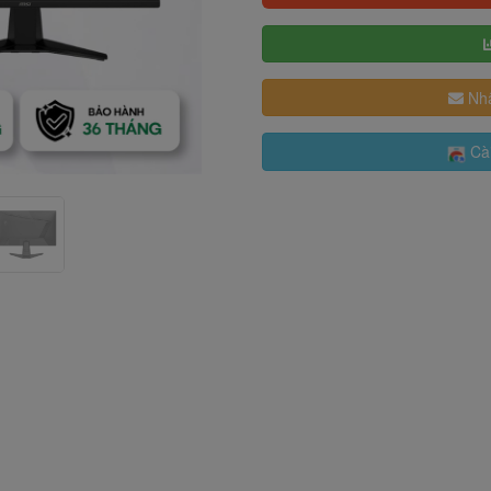
Nhậ
Cài