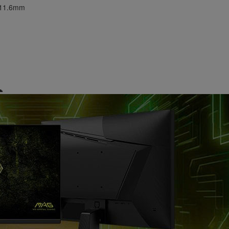
 411.6mm
☁