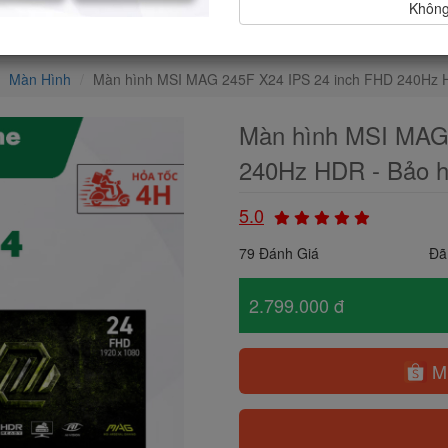
Không,
Màn Hình
Màn hình MSI MAG 245F X24 IPS 24 inch FHD 240Hz H
Màn hình MSI MAG
240Hz HDR - Bảo h
5.0
79 Đánh Giá
Đã
2.799.000 đ
Mu