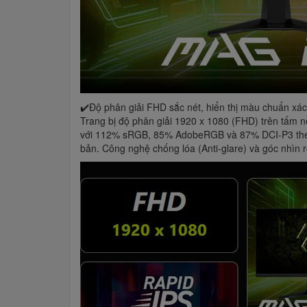
✔️Độ phân giải FHD sắc nét, hiển thị màu chuẩn xác
Trang bị độ phân giải 1920 x 1080 (FHD) trên tấm n
với 112% sRGB, 85% AdobeRGB và 87% DCI-P3 theo t
bản. Công nghệ chống lóa (Anti-glare) và góc nhìn 