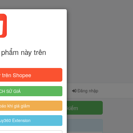
phẩm này trên
 trên Shopee
Cài đặt Extension
Đăng ký
Đăng nhập
CH SỬ GIÁ
áo khi giá giảm
Tìm kiếm
uy360 Extension