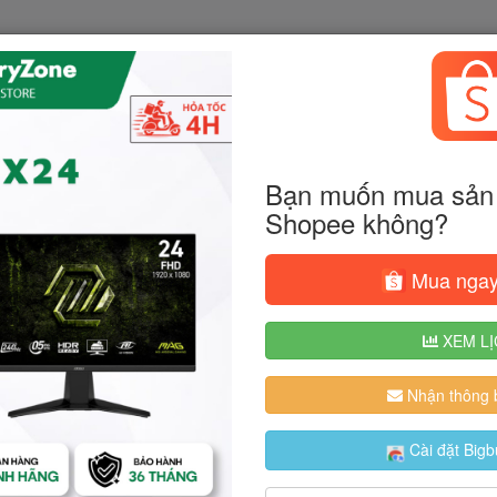
Bạn muốn mua sản 
Shopee không?
Mua ngay
XEM LỊ
Nhận thông b
Cài đặt Bigb