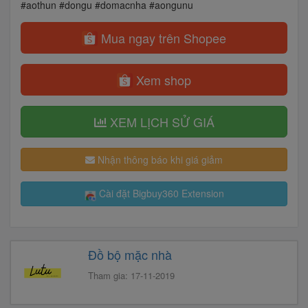
#aothun #dongu #domacnha #aongunu
Mua ngay trên Shopee
Xem shop
XEM LỊCH SỬ GIÁ
Nhận thông báo khi giá giảm
Cài đặt Bigbuy360 Extension
Đồ bộ mặc nhà
Tham gia: 17-11-2019