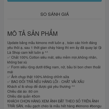
SO SÁNH GIÁ
MÔ TẢ SẢN PHẨM
Update bảng mẫu kimono mới luôn ạ , toàn các hình đáng
yêu thôi ạ, sau 1 thời gian cháy hàng thì em ấy đã quay lại 😘
Là Shop cam kết luôn ạ ^^
✅ Chất 100% Cotton siêu mát, siêu mềm mịn,không nhăn,
không bai xù
✅ Form siêu rộng dưới 65kg nam, nữ, bầu bì bon chen thoải
mái
✅ Ảnh chụp thật 100% không chỉnh sửa
✅ BAO ĐỔI TRẢ NẾU HÀNG LỖI - CHẤT VẢI XẤU
Khách sỉ ib shop để được giá yêu thương ^^
Chiều dài áo :60 cm
Chiều dài quần 45cm
KHÁCH CHỌN HÀNG XEM ẢNH ĐẶT THEO SỐ TRÊN ẢNH
TRẢI SÀN, mẫu gạch chéo là mẫu hết hàng #kimono #bongu