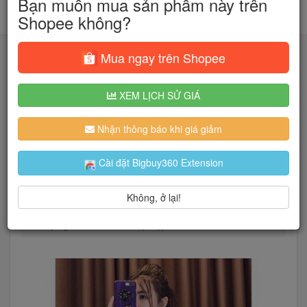
Bạn muốn mua sản phẩm này trên
Shopee không?
Mua ngay trên Shopee
XEM LỊCH SỬ GIÁ
Tìm kiếm
Nhận thông báo khi giá giảm
Người dùng đang quan tâm đến 🔥...
Cài đặt Bigbuy360 Extension
Không, ở lại!
Trang chủ
Thời Trang Nữ
Đồ ngủ
Pyjama
Bộ ngủ kimono Thái loại đẹp