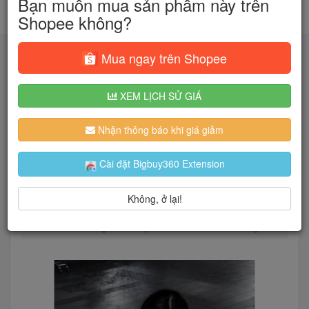
Bạn muốn mua sản phẩm này trên
Shopee không?
Mua ngay trên Shopee
XEM LỊCH SỬ GIÁ
Tìm kiếm
Nhận thông báo khi giá giảm
Người dùng đang quan tâm đến 🔥...
Cài đặt Bigbuy360 Extension
Không, ở lại!
Trang chủ
Thời Trang Nữ
Áo
Áo thun
Áo Thun Dáng Dài Baby Tee Form Ôm Tôn Dáng