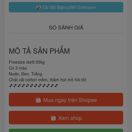
Cài đặt Bigbuy360 Extension
SO SÁNH GIÁ
MÔ TẢ SẢN PHẨM
Freesize dưới 55kg
Có 3 màu
Nude, Đen, Trắng
Chất vải cotton mềm, thấm hút mồ hôi tốt
💕💕💕💕💕💕💕💕💕💕💕💕
Mua ngay trên Shopee
Xem shop