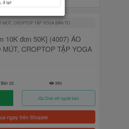
 ở lại!
 CÓ MÚT, CROPTOP TẬP YOGA BẢN TO
 10K đơn 50K] (4007) ÁO
Ó MÚT, CROPTOP TẬP YOGA
 Bán 22
390
Chat với người bán
a ngay trên Shopee