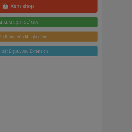
Xem shop
XEM LỊCH SỬ GIÁ
n thông báo khi giá giảm
 đặt Bigbuy360 Extension