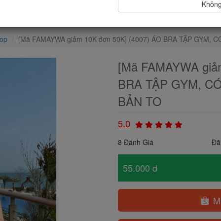
Không,
top
[Mã FAMAYWA giảm 10K đơn 50K] (4007) ÁO BRA TẬP GYM,
[Mã FAMAYWA giảm
BRA TẬP GYM, C
BẢN TO
5.0
8 Đánh Giá
Đã
55.000 đ
Mu