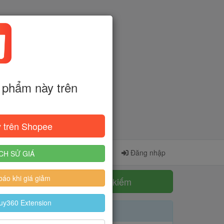
phẩm này trên
 trên Shopee
Cài đặt Extension
Đăng ký
Đăng nhập
CH SỬ GIÁ
áo khi giá giảm
Tìm kiếm
uy360 Extension