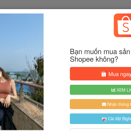
Bạn muốn mua sản 
Shopee không?
Mua ngay
XEM LỊ
Nhận thông b
Cài đặt Bigb