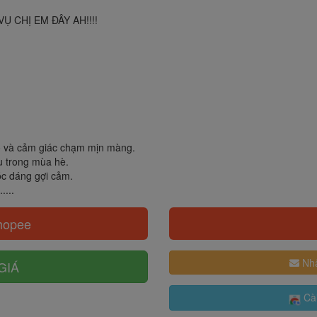
 CHỊ EM ĐÂY AH!!!!
rỗ và cảm giác chạm mịn màng.
ệu trong mùa hè.
vóc dáng gợi cảm.
....
hopee
Nhậ
GIÁ
Cài