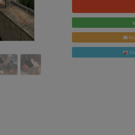
Nhậ
Cài