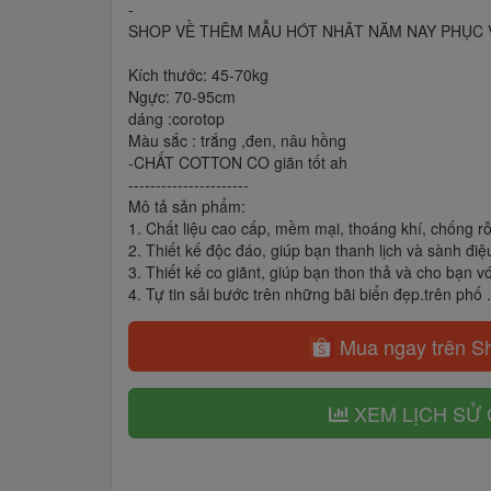
-
SHOP VỀ THÊM MẪU HÓT NHÂT NĂM NAY PHỤC VỤ
Kích thước: 45-70kg
Ngực: 70-95cm
dáng :corotop
Màu sắc : trắng ,đen, nâu hồng
-CHẤT COTTON CO giãn tốt ah
----------------------
Mô tả sản phẩm:
1. Chất liệu cao cấp, mềm mại, thoáng khí, chống 
2. Thiết kế độc đáo, giúp bạn thanh lịch và sành đi
3. Thiết kế co giãnt, giúp bạn thon thả và cho bạn 
4. Tự tin sải bước trên những bãi biển đẹp.trên phố ..
Mua ngay trên S
XEM LỊCH SỬ 