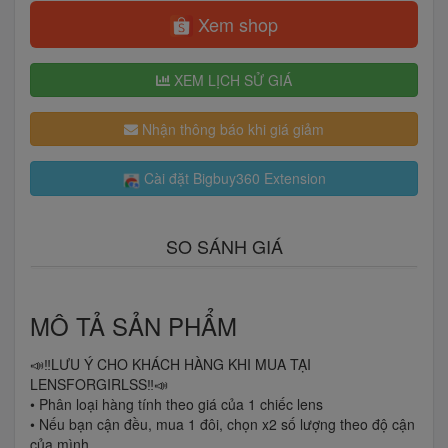
Xem shop
XEM LỊCH SỬ GIÁ
Nhận thông báo khi giá giảm
Cài đặt Bigbuy360 Extension
SO SÁNH GIÁ
MÔ TẢ SẢN PHẨM
📣‼️LƯU Ý CHO KHÁCH HÀNG KHI MUA TẠI
LENSFORGIRLSS‼️📣
• Phân loại hàng tính theo giá của 1 chiếc lens
• Nếu bạn cận đều, mua 1 đôi, chọn x2 số lượng theo độ cận
của mình.