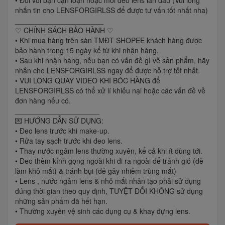
nhắn tin cho LENSFORGIRLSS để được tư vấn tốt nhất nha)
______________________
♡ CHÍNH SÁCH BẢO HÀNH ♡
• Khi mua hàng trên sàn TMĐT SHOPEE khách hàng được
bảo hành trong 15 ngày kể từ khi nhận hàng.
• Sau khi nhận hàng, nếu bạn có vấn đề gì về sản phẩm, hãy
nhắn cho LENSFORGIRLSS ngay để được hỗ trợ tốt nhất.
• VUI LÒNG QUAY VIDEO KHI BÓC HÀNG để
LENSFORGIRLSS có thể xử lí khiếu nại hoặc các vấn đề về
đơn hàng nếu có.
_____________________
💌 HƯỚNG DẪN SỬ DỤNG:
• Đeo lens trước khi make-up.
• Rửa tay sạch trước khi đeo lens.
• Thay nước ngâm lens thường xuyên, kể cả khi ít dùng tới.
• Đeo thêm kính gọng ngoài khi đi ra ngoài để tránh gió (dễ
làm khô mắt) & tránh bụi (dễ gây nhiễm trùng mắt)
• Lens , nước ngâm lens & nhỏ mắt nhân tạo phải sử dụng
đúng thời gian theo quy định, TUYỆT ĐỐI KHÔNG sử dụng
những sản phẩm đã hết hạn.
• Thường xuyên vệ sinh các dụng cụ & khay đựng lens.