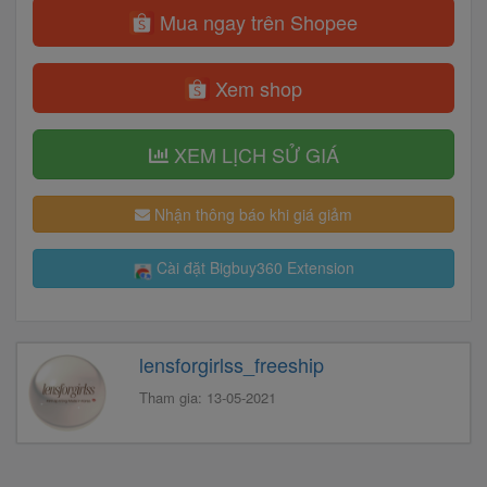
Mua ngay trên Shopee
Xem shop
XEM LỊCH SỬ GIÁ
Nhận thông báo khi giá giảm
Cài đặt Bigbuy360 Extension
lensforgirlss_freeship
Tham gia: 13-05-2021