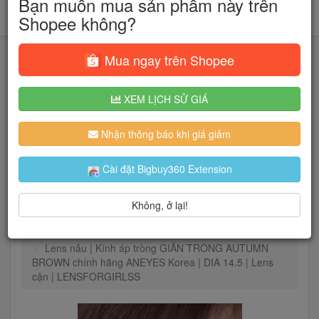
Bạn muốn mua sản phẩm này trên
Shopee không?
Mua ngay trên Shopee
XEM LỊCH SỬ GIÁ
Tìm kiếm
Nhận thông báo khi giá giảm
Người dùng đang quan tâm đến 🔥...
Cài đặt Bigbuy360 Extension
Không, ở lại!
Trang chủ
Sức khỏe
Vật tư y tế
Chăm sóc mắt
Lens nâu | Kính áp tròng GIÃN TRÒNG AUTUMN
BROWN chính hãng ANEYES Korea | DIA 14.5 | Lens
cận | LENSFORGIRLSS