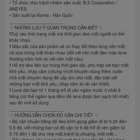
• Tổ chức chịu trách nhiệm sản xuất: B.S Corporation /
ANEYES
• Sản xuất tại Korea - Hàn Quốc
______________________
♡ NHỮNG LƯU Ý QUAN TRỌNG CẦN BIẾT ♡
❗️Tuỳ vào tình trạng mắt mà thời gian đeo mỗi người có thể
khác nhau.
❗️ Màu sắc của sản phẩm sẽ có thay đổi theo từng nền mắt
và size tròng mắt khác nhau (đối với nền mắt đen màu lens
thường trầm hơn so với nền mắt nâu)
❗️ Hỗ trợ đeo liên tục trong thời gian dài, phù hợp với bạn mắt
khô yếu, nhạy cảm (chúng mình khuyên dùng thêm nước
nhỏ mắt chuyên dụng để cấp ẩm cho mắt, đặc biệt với
những bạn mắt khô yếu, nhạy cảm là rất cần thiết)
❗️ Lens dài hạn từ 1 tháng trở đi cần ngâm trước ít nhất 8
tiếng (có thể ngâm qua đêm để lens được làm sạch tốt nhất)
sau đó mới sử dụng
______________________
♡ HƯỚNG DẪN CHỌN ĐỘ CẬN CHI TIẾT ♡
• Độ cận chuẩn bằng độ đeo kính gọng giảm đi từ 0.25 đến
0.5 độ, với những bạn có độ cận từ 6 độ trở đi nên giảm từ
0.75 đến 1 độ cho nhẹ mắt,tránh bị choáng, mỏi mắt...
• Đối với bạn cận loạn hoặc mới đeo lens lần đầu (Vui lòng