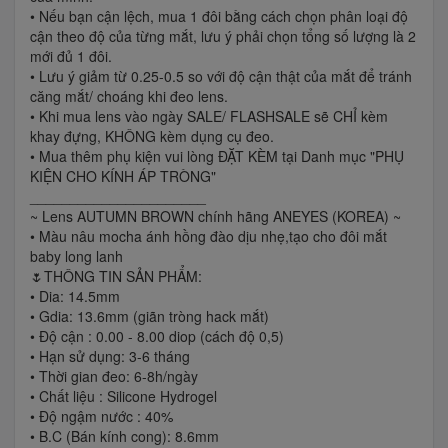
• Nếu bạn cận lệch, mua 1 đôi bằng cách chọn phân loại độ
cận theo độ của từng mắt, lưu ý phải chọn tổng số lượng là 2
mới đủ 1 đôi.
• Lưu ý giảm từ 0.25-0.5 so với độ cận thật của mắt để tránh
căng mắt/ choáng khi đeo lens.
• Khi mua lens vào ngày SALE/ FLASHSALE sẽ CHỈ kèm
khay đựng, KHÔNG kèm dụng cụ đeo.
• Mua thêm phụ kiện vui lòng ĐẶT KÈM tại Danh mục "PHỤ
KIỆN CHO KÍNH ÁP TRÒNG"
______________________
~ Lens AUTUMN BROWN chính hãng ANEYES (KOREA) ~
• Màu nâu mocha ánh hồng đào dịu nhẹ,tạo cho đôi mắt
baby long lanh
🌷THÔNG TIN SẢN PHẨM:
• Dia: 14.5mm
• Gdia: 13.6mm (giãn tròng hack mắt)
• Độ cận : 0.00 - 8.00 diop (cách độ 0,5)
• Hạn sử dụng: 3-6 tháng
• Thời gian đeo: 6-8h/ngày
• Chất liệu : Silicone Hydrogel
• Độ ngậm nước : 40%
• B.C (Bán kính cong): 8.6mm