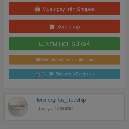
Mua ngay trên Shopee
Xem shop
XEM LỊCH SỬ GIÁ
Nhận thông báo khi giá giảm
Cài đặt Bigbuy360 Extension
lensforgirlss_freeship
Tham gia: 13-05-2021