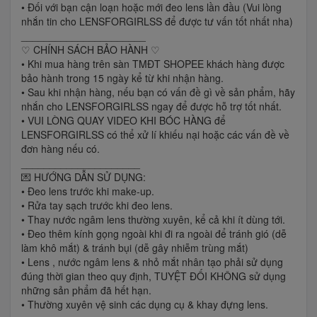
• Đối với bạn cận loạn hoặc mới đeo lens lần đầu (Vui lòng
nhắn tin cho LENSFORGIRLSS để được tư vấn tốt nhất nha)
______________________
♡ CHÍNH SÁCH BẢO HÀNH ♡
• Khi mua hàng trên sàn TMĐT SHOPEE khách hàng được
bảo hành trong 15 ngày kể từ khi nhận hàng.
• Sau khi nhận hàng, nếu bạn có vấn đề gì về sản phẩm, hãy
nhắn cho LENSFORGIRLSS ngay để được hỗ trợ tốt nhất.
• VUI LÒNG QUAY VIDEO KHI BÓC HÀNG để
LENSFORGIRLSS có thể xử lí khiếu nại hoặc các vấn đề về
đơn hàng nếu có.
_____________________
💌 HƯỚNG DẪN SỬ DỤNG:
• Đeo lens trước khi make-up.
• Rửa tay sạch trước khi đeo lens.
• Thay nước ngâm lens thường xuyên, kể cả khi ít dùng tới.
• Đeo thêm kính gọng ngoài khi đi ra ngoài để tránh gió (dễ
làm khô mắt) & tránh bụi (dễ gây nhiễm trùng mắt)
• Lens , nước ngâm lens & nhỏ mắt nhân tạo phải sử dụng
đúng thời gian theo quy định, TUYỆT ĐỐI KHÔNG sử dụng
những sản phẩm đã hết hạn.
• Thường xuyên vệ sinh các dụng cụ & khay đựng lens.