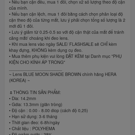
• Nếu bạn cận đều, mua 1 đôi, chọn x2 số lượng theo độ cận
của mình.
• Nếu bạn cận lệch, mua 1 đôi bằng cách chọn phân loại độ
cận theo độ của từng mắt, lưu ý phải chọn tổng số lượng là 2
mới đủ 1 đôi.
• Lưu ý giảm từ 0.25-0.5 so với độ cận thật của mắt để tránh
căng mắt/ choáng khi đeo lens.
• Khi mua lens vào ngày SALE/ FLASHSALE sẽ CHỈ kèm
khay đựng, KHÔNG kèm dụng cụ đeo.
• Mua thêm phụ kiện vui lòng ĐẶT KÈM tại Danh mục "PHỤ
KIỆN CHO KÍNH ÁP TRÒNG"
______________________
~ Lens BLUE MOON SHADE BROWN chính hãng HERA
(KOREA) ~
🌷THÔNG TIN SẢN PHẨM:
• Dia: 14.2mm
• Gdia: 13.3mm (giãn tròng)
• Độ cận : 0.00 - 8.00 diop (cách độ 0,25)
• Hạn sử dụng: 3-6 tháng
• Thời gian đeo: 6-8h/ngày
• Chất liệu : POLYHEMA
• Độ ngậm nước : 38%