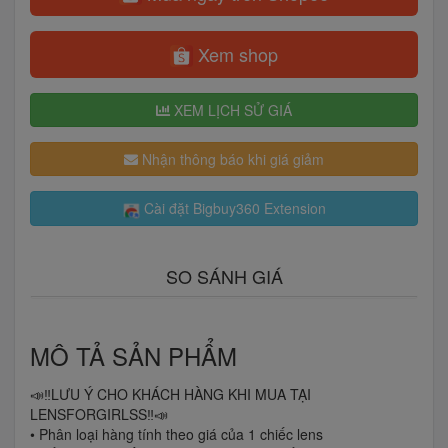
Xem shop
XEM LỊCH SỬ GIÁ
Nhận thông báo khi giá giảm
Cài đặt Bigbuy360 Extension
SO SÁNH GIÁ
MÔ TẢ SẢN PHẨM
📣‼️LƯU Ý CHO KHÁCH HÀNG KHI MUA TẠI
LENSFORGIRLSS‼️📣
• Phân loại hàng tính theo giá của 1 chiếc lens