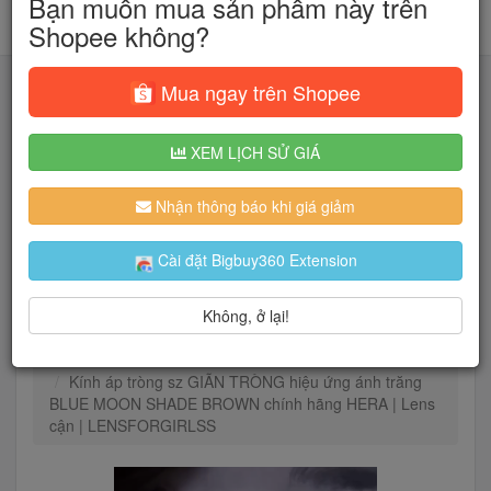
Bạn muốn mua sản phẩm này trên
Shopee không?
Mua ngay trên Shopee
XEM LỊCH SỬ GIÁ
Tìm kiếm
Nhận thông báo khi giá giảm
Người dùng đang quan tâm đến 🔥...
Cài đặt Bigbuy360 Extension
Không, ở lại!
Trang chủ
Sức khỏe
Vật tư y tế
Chăm sóc mắt
Kính áp tròng sz GIÃN TRÒNG hiệu ứng ánh trăng
BLUE MOON SHADE BROWN chính hãng HERA | Lens
cận | LENSFORGIRLSS