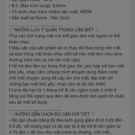
• B.C (Bán kính cong): 8.6mm
• Tổ chức chịu trách nhiệm sản xuất: HERA
• Sản xuất tại Korea - Hàn Quốc
______________________
♡ NHỮNG LƯU Ý QUAN TRỌNG CẦN BIẾT ♡
❗️Tuỳ vào tình trạng mắt mà thời gian đeo mỗi người có thể
khác nhau.
❗️ Màu sắc của sản phẩm sẽ có thay đổi theo từng nền mắt
và size tròng mắt khác nhau (đối với nền mắt đen màu lens
thường trầm hơn so với nền mắt nâu)
❗️ Hỗ trợ đeo liên tục trong thời gian dài, phù hợp với bạn mắt
khô yếu, nhạy cảm (chúng mình khuyên dùng thêm nước
nhỏ mắt chuyên dụng để cấp ẩm cho mắt, đặc biệt với
những bạn mắt khô yếu, nhạy cảm là rất cần thiết)
❗️ Lens dài hạn từ 1 tháng trở đi cần ngâm trước ít nhất 8
tiếng (có thể ngâm qua đêm để lens được làm sạch tốt nhất)
sau đó mới sử dụng
______________________
♡ HƯỚNG DẪN CHỌN ĐỘ CẬN CHI TIẾT ♡
• Độ cận chuẩn bằng độ đeo kính gọng giảm đi từ 0.25 đến
0.5 độ, với những bạn có độ cận từ 6 độ trở đi nên giảm từ
0.75 đến 1 độ cho nhẹ mắt,tránh bị choáng, mỏi mắt...