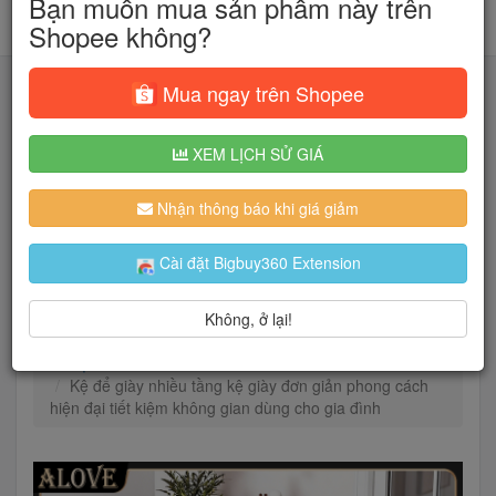
Bạn muốn mua sản phẩm này trên
Shopee không?
Mua ngay trên Shopee
XEM LỊCH SỬ GIÁ
Tìm kiếm
Nhận thông báo khi giá giảm
Người dùng đang quan tâm đến 🔥...
Cài đặt Bigbuy360 Extension
Không, ở lại!
Trang chủ
Nhà Cửa & Đời Sống
Nội thất
Kệ & Giá
Kệ để giày nhiều tầng kệ giày đơn giản phong cách
hiện đại tiết kiệm không gian dùng cho gia đình