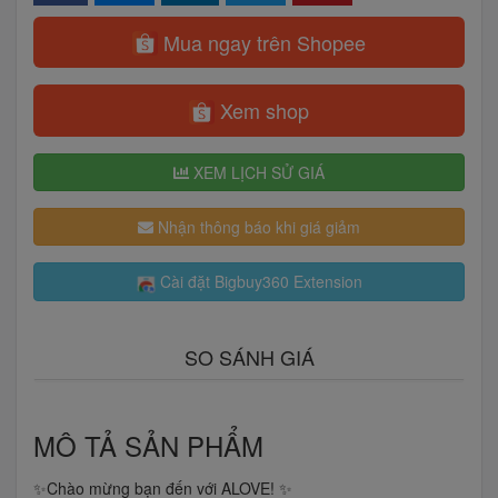
Mua ngay trên Shopee
Xem shop
XEM LỊCH SỬ GIÁ
Nhận thông báo khi giá giảm
Cài đặt Bigbuy360 Extension
SO SÁNH GIÁ
MÔ TẢ SẢN PHẨM
✨Chào mừng bạn đến với ALOVE! ✨