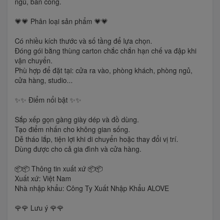
ngủ, ban công.
💗💗 Phân loại sản phẩm 💗💗
Có nhiều kích thước và số tầng để lựa chọn.
Đóng gói bằng thùng carton chắc chắn hạn chế va đập khi
vận chuyển.
Phù hợp để đặt tại: cửa ra vào, phòng khách, phòng ngủ,
cửa hàng, studio...
✨✨ Điểm nổi bật ✨✨
Sắp xếp gọn gàng giày dép và đồ dùng.
Tạo điểm nhấn cho không gian sống.
Dễ tháo lắp, tiện lợi khi di chuyển hoặc thay đổi vị trí.
Dùng được cho cả gia đình và cửa hàng.
📦📦 Thông tin xuất xứ 📦📦
Xuất xứ: Việt Nam
Nhà nhập khẩu: Công Ty Xuất Nhập Khẩu ALOVE
🌹🌹 Lưu ý 🌹🌹