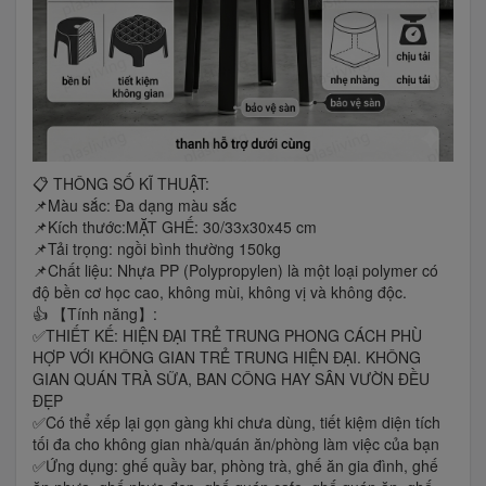
📋 THÔNG SỐ KĨ THUẬT:
📌Màu sắc: Đa dạng màu sắc
📌Kích thước:MẶT GHẾ: 30/33x30x45 cm
📌Tải trọng: ngồi bình thường 150kg
📌Chất liệu: Nhựa PP (Polypropylen) là một loại polymer có
độ bền cơ học cao, không mùi, không vị và không độc.
👍 【Tính năng】:
✅THIẾT KẾ: HIỆN ĐẠI TRẺ TRUNG PHONG CÁCH PHÙ
HỢP VỚI KHÔNG GIAN TRẺ TRUNG HIỆN ĐẠI. KHÔNG
GIAN QUÁN TRÀ SỮA, BAN CÔNG HAY SÂN VƯỜN ĐỀU
ĐẸP
✅Có thể xếp lại gọn gàng khi chưa dùng, tiết kiệm diện tích
tối đa cho không gian nhà/quán ăn/phòng làm việc của bạn
✅Ứng dụng: ghế quầy bar, phòng trà, ghế ăn gia đình, ghế