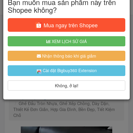
Bạn muốn mua sản phẩm này trên
Shopee không?
Mua ngay trên Shopee
XEM LỊCH SỬ GIÁ
Tìm kiếm
Nhận thông báo khi giá giảm
Người dùng đang quan tâm đến 🔥...
Cài đặt Bigbuy360 Extension
Không, ở lại!
Trang chủ
Nhà Cửa & Đời Sống
Nội thất
Nội thất phòng khách
Ghế Đẩu Tròn Nhựa, Ghế Xếp Chồng, Dày Dặn,
Thiết Kế Đơn Giản, Hợp Gia Đình, Bền Đẹp, Tiết Kiệm
Chỗ