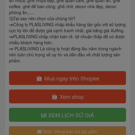
ăn nhựa, ghế nhựa đẹp, ghế quán cafe, ghế quán ăn, ghế
coffee, ghế để ban công, ghế chờ, decor nhà đẹp, decor
phòng ăn,.....
🤔Tại sao nên chọn của chúng tôi?
📣Công ty PLASLIVING nhập khẩu hàng tận gốc với số lượng
cực kỳ lớn để được giá cạnh tranh nhất, giá bằng giá Xưởng.
📣PLASLIVING chấp nhận bán rẻ, lợi nhuận thấp để có được
nhiều khách hàng hơn.
📣 PLASLIVING Là công ty hoạt động lâu năm trong ngành
nên luôn chú trọng về uy tín và dẫn đầu về chất lượng sản
phẩm.
Mua ngay trên Shopee
Xem shop
XEM LỊCH SỬ GIÁ
Nhận thông báo khi giá giảm