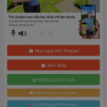
Mua ngay trên Shopee
Xem shop
XEM LỊCH SỬ GIÁ
Nhận thông báo khi giá giảm
Cài đặt Bigbuy360 Extension