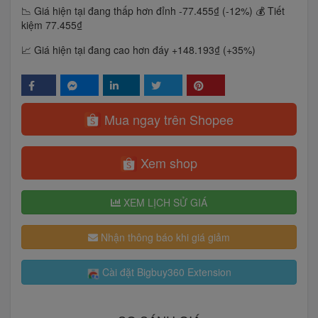
📉 Giá hiện tại đang thấp hơn đỉnh -77.455₫ (-12%)
💰 Tiết
kiệm 77.455₫
📈 Giá hiện tại đang cao hơn đáy +148.193₫ (+35%)
Mua ngay trên Shopee
Xem shop
XEM LỊCH SỬ GIÁ
Nhận thông báo khi giá giảm
Cài đặt Bigbuy360 Extension