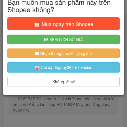
Bạn muốn mua sản phẩm này trên
Shopee không?
Mua ngay trên Shopee
XEM LỊCH SỬ GIÁ
Tìm kiếm
Nhận thông báo khi giá giảm
Người dùng đang quan tâm đến 🔥...
Cài đặt Bigbuy360 Extension
Không, ở lại!
Trang chủ
Cameras & Flycam
Camera giám sát
Camera giám sát kết nối internet
DOSEN PRO camera 360 wifi Trong nhà và ngoài trời
an ninh IP ống kính kép HD 1080P Máy ảnh Ứng dụng
V380 Pro