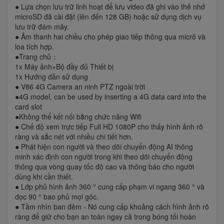
● Lựa chọn lưu trữ linh hoạt để lưu video đã ghi vào thẻ nhớ
microSD đã cài đặt (lên đến 128 GB) hoặc sử dụng dịch vụ
lưu trữ đám mây.
● Âm thanh hai chiều cho phép giao tiếp thông qua micrô và
loa tích hợp.
●Trang chủ：
1x Máy ảnh+Bộ đầy đủ Thiết bị
1x Hướng dẫn sử dụng
● V86 4G Camera an ninh PTZ ngoài trời
●4G model, can be used by inserting a 4G data card into the
card slot
●Không thể kết nối bằng chức năng Wifi
● Chế độ xem trực tiếp Full HD 1080P cho thấy hình ảnh rõ
ràng và sắc nét với nhiều chi tiết hơn.
● Phát hiện con người và theo dõi chuyển động AI thông
minh xác định con người trong khi theo dõi chuyển động
thông qua vòng quay tốc độ cao và thông báo cho người
dùng khi cần thiết.
● Lớp phủ hình ảnh 360 ° cung cấp phạm vi ngang 360 ° và
dọc 90 ° bao phủ mọi góc.
● Tầm nhìn ban đêm - Nó cung cấp khoảng cách hình ảnh rõ
ràng để giữ cho bạn an toàn ngay cả trong bóng tối hoàn