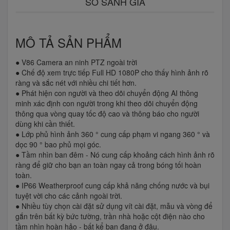
SO SÁNH GIÁ
MÔ TẢ SẢN PHẨM
● V86 Camera an ninh PTZ ngoài trời
● Chế độ xem trực tiếp Full HD 1080P cho thấy hình ảnh rõ
ràng và sắc nét với nhiều chi tiết hơn.
● Phát hiện con người và theo dõi chuyển động AI thông
minh xác định con người trong khi theo dõi chuyển động
thông qua vòng quay tốc độ cao và thông báo cho người
dùng khi cần thiết.
● Lớp phủ hình ảnh 360 ° cung cấp phạm vi ngang 360 ° và
dọc 90 ° bao phủ mọi góc.
● Tầm nhìn ban đêm - Nó cung cấp khoảng cách hình ảnh rõ
ràng để giữ cho bạn an toàn ngay cả trong bóng tối hoàn
toàn.
● IP66 Weatherproof cung cấp khả năng chống nước và bụi
tuyệt vời cho các cảnh ngoài trời.
● Nhiều tùy chọn cài đặt sử dụng vít cài đặt, mẫu và vòng để
gắn trên bất kỳ bức tường, trần nhà hoặc cột điện nào cho
tầm nhìn hoàn hảo - bất kể bạn đang ở đâu.