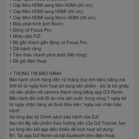
1 Cáp Mini-HDMI sang Mini-HDMI (20 cm);
1 Cáp Mini-HDMI sang HDMI (20 cm);
1 Cáp Mini-HDMI sang Micro-HDMI (20 cm);
1 Máy phát hình ảnh Ronin;
1 Động cơ Focus Pro;
1 Nhãn dán FIZ;
1 Bộ gắn thanh gắn động cơ Focus Pro;
1 Dải bánh răng;
1 Tấm tháo nhanh phía dưới (Mở rộng);
1 Đế giữ điện thoại
---
⚡️ THÔNG TIN BẢO HÀNH
Bảo hành chính hãng đến 12 tháng (tuỳ linh kiện) bằng mã
S/N kể từ ngày kích hoạt sử dụng sản phẩm - tức là lúc ghép
nối sản phẩm với camera thành công bằng app DJI Ronin.
Bảo hành đổi mới lỗi do nhà sản xuất: trong vòng 7 ngày kể
từ ngày nhận hàng và thoả điều kiện “ngày xác nhận bảo
hành”.
Vui lòng đọc kỹ Chính sách bảo hành của DJI.
Sau khi lắp sản phẩm theo hướng dẫn của DJI Tutorial, bạn
vui lòng liên kết app điều khiển để kích hoạt sử dụng:
B1: Tải app DJI Ronin và bật bluetooth trên điện thoại.