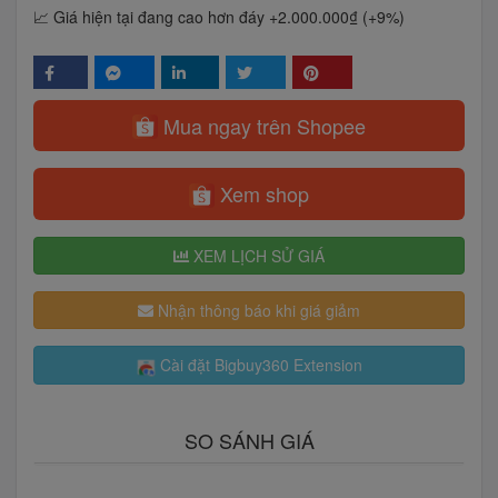
📈 Giá hiện tại đang cao hơn đáy +2.000.000₫ (+9%)
Mua ngay trên Shopee
Xem shop
XEM LỊCH SỬ GIÁ
Nhận thông báo khi giá giảm
Cài đặt Bigbuy360 Extension
SO SÁNH GIÁ