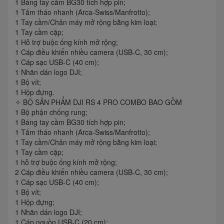
1 Báng tay cầm BG30 tích hợp pin;
1 Tấm tháo nhanh (Arca-Swiss/Manfrotto);
1 Tay cầm/Chân máy mở rộng bằng kim loại;
1 Tay cầm cặp;
1 Hỗ trợ buộc ống kính mở rộng;
1 Cáp điều khiển nhiều camera (USB-C, 30 cm);
1 Cáp sạc USB-C (40 cm);
1 Nhãn dán logo DJI;
1 Bộ vít;
1 Hộp đựng.
✧ BỘ SẢN PHẨM DJI RS 4 PRO COMBO BAO GỒM
1 Bộ phận chống rung;
1 Báng tay cầm BG30 tích hợp pin;
1 Tấm tháo nhanh (Arca-Swiss/Manfrotto);
1 Tay cầm/Chân máy mở rộng bằng kim loại;
1 Tay cầm cặp;
1 hỗ trợ buộc ống kính mở rộng;
2 Cáp điều khiển nhiều camera (USB-C, 30 cm);
1 Cáp sạc USB-C (40 cm);
1 Bộ vít;
1 Hộp đựng;
1 Nhãn dán logo DJI;
1 Cáp nguồn USB-C (20 cm);