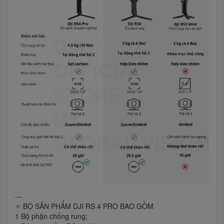
---
✧ BỘ SẢN PHẨM DJI RS 4 PRO BAO GỒM
1 Bộ phận chống rung;