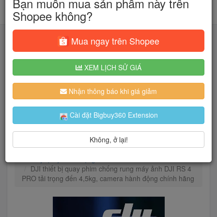
Bạn muốn mua sản phẩm này trên
Shopee không?
Mua ngay trên Shopee
XEM LỊCH SỬ GIÁ
Tìm kiếm
Nhận thông báo khi giá giảm
Người dùng đang quan tâm đến 🔥...
Cài đặt Bigbuy360 Extension
Không, ở lại!
Trang chủ
Cameras & Flycam
Máy quay phim
Máy quay hành động
DJI thiết bị quay phim chống rung máy ảnh DJI RS 4
PRO tải trọng đến 4,5kg, camera hành động chính hãng