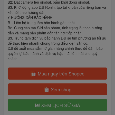
B2: Đặt camera lên gimbal, bấm khởi động gimbal.
B3: Khởi động app DJI Ronin, tạo tài khoản của riêng bạn và
kết nối theo hướng dẫn.
⚡️ HƯỚNG DẪN BẢO HÀNH
B1. Liên hệ trung tâm bảo hành gần nhất.
B2. Cung cấp mã S/N sản phẩm, tình trạng lỗi theo hướng
dẫn và mang sản phẩm đến tận nơi tiếp nhận.
B3. Trung tâm dịch vụ bảo hành DJI sẽ tìm phương án tối ưu
để thực hiện nhanh chóng trong điều kiện sẵn có.
DJI đề xuất mua sắm từ gian hàng chính thức để đảm bảo
quyền lợi bảo hành và dịch vụ hậu mãi tốt nhất cho quý
khách.
Mua ngay trên Shopee
Xem shop
XEM LỊCH SỬ GIÁ