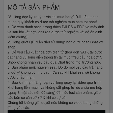
MÔ TẢ SẢN PHẨM
[Vui lòng đọc kỹ lưu ý trước khi mua hàng] DJI luôn mong
muốn quý khách có được trải nghiệm mua sắm tốt nhất!
1. Để xem danh sách tương thích DJI RS 4 PRO về máy ảnh
và sau khi kết hợp lens (đã được thử nghiệm với độ ổn định
kiểm chứng):
Vui lòng quét QR "Lần đầu sử dụng" bên dưới hoặc Chat với
shop.
2. Để yêu cầu xuất hóa đơn điện tử (hóa đơn VAT), tại bước
đặt hàng vui lòng điền thông tin tại mục "Yêu cầu hoá đơn".
Shop không nhận yêu cầu qua Chat trong mọi trường hợp.
3. Sản phẩm mới, nguyên seal. Do đó mọi yêu cầu trả hàng
vì đổi ý/ không có nhu cầu nữa sau khi khui seal sẽ không
được chấp nhận.
4. Sau khi nhận hàng, bạn vui lòng quay lại video quá trình
khui hàng liền mạch và không cắt ghép từ lúc chưa mở hộp
(quay 6 mặt sắc nét, đủ sáng) đến lúc test sản phẩm, giúp
các bên có căn cứ xử lý khi có sự cố.
​Chúng tôi không giải quyết nếu không có video bằng chứng
đúng yêu cầu.