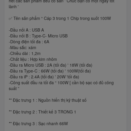
hết các sản phẩm đều có sẵn ' Chúc bạn có một ngày tốt
lành '
✅ Tên sản phẩm “ Cáp 3 trong 1 Chip trong suốt 100W
-Đầu nối A : USB A
-Đầu nối B : Type-C- Micro USB
-Dòng điện tối đa : 6A
-Màu sắc: xám
-Chiều dài : 1,2m
-Chất liệu : Hợp kim nhôm
-Đầu ra Micro USB : 2A (tối đa) ' 18W (tối đa)
-Đầu ra Type-C : 66W (tối đa) ' 100W(tối đa)
-Đầu ra iP : 2.4A (tối đa) ' 20W 'tối đa)
-Công suất đầu ra tối đa “ 100W [ cần bộ sạc có đủ công
suất ”
** Đặc trưng 1 : Nguồn hiển thị kỹ thuật số
** Đặc trưng 2 : Thiết kế 3 TRONG 1
** Đặc trưng 3 : Sạc nhanh 66W