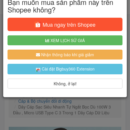
Bạn muốn mua sản phẩm này trên
Shopee không?
Mua ngay trên Shopee
XEM LỊCH SỬ GIÁ
Tìm kiếm
Nhận thông báo khi giá giảm
Người dùng đang quan tâm đến 🔥...
Cài đặt Bigbuy360 Extension
Không, ở lại!
Trang chủ
Điện Thoại & Phụ Kiện
Cáp, sạc & bộ chuyển đổi
Cáp & Bộ chuyển đổi di động
Dây Cáp Sạc Siêu Nhanh Tự Ngắt Bọc Dù 100W 3
Đầu , Micro USB Type C 3 Trong 1 Dây Cáp Dữ Liệu