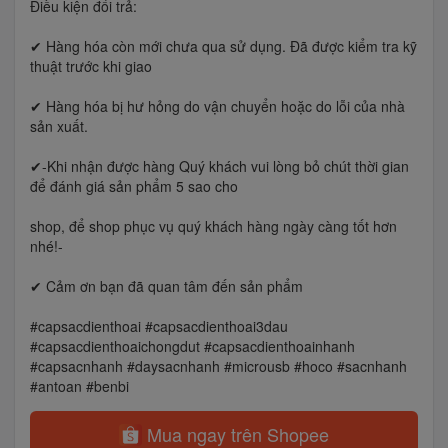
Điều kiện đổi trả:
✔ Hàng hóa còn mới chưa qua sử dụng. Đã được kiểm tra kỹ
thuật trước khi giao
✔ Hàng hóa bị hư hỏng do vận chuyển hoặc do lỗi của nhà
sản xuất.
✔-Khi nhận được hàng Quý khách vui lòng bỏ chút thời gian
để đánh giá sản phẩm 5 sao cho
shop, để shop phục vụ quý khách hàng ngày càng tốt hơn
nhé!-
✔ Cảm ơn bạn đã quan tâm đến sản phẩm
#capsacdienthoai #capsacdienthoai3dau
#capsacdienthoaichongdut #capsacdienthoainhanh
#capsacnhanh #daysacnhanh #microusb #hoco #sacnhanh
#antoan #benbi
Mua ngay trên Shopee