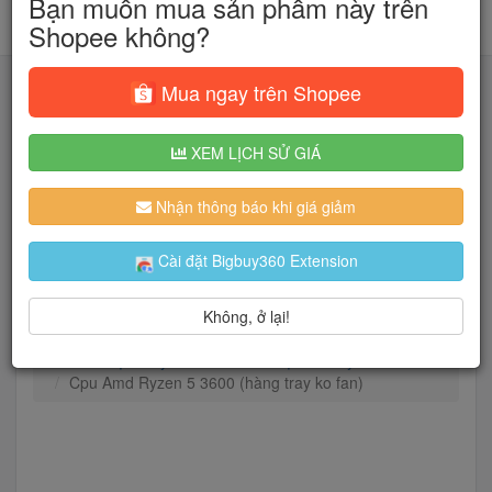
Bạn muốn mua sản phẩm này trên
Shopee không?
Mua ngay trên Shopee
XEM LỊCH SỬ GIÁ
Tìm kiếm
Nhận thông báo khi giá giảm
Người dùng đang quan tâm đến 🔥...
Cài đặt Bigbuy360 Extension
Không, ở lại!
Trang chủ
Máy tính - Linh kiện
Linh Kiện Máy Tính
CPU - Bộ Vi Xử Lý
Cpu Amd Ryzen 5 3600 (hàng tray ko fan)